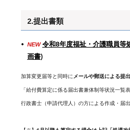
2.提出書類
令和8年度福祉・介護職員等
NEW
画書
)
加算変更届等と同時に
メールや郵送による提
「給付費算定に係る届出書兼体制等状況一覧
行政書士（申請代理人）の方による作成・届