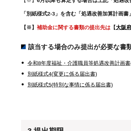
【※】
6月以降も算定する場合は上記「処遇改
「別紙様式2-3」を含む「処遇改善加算計画
【※】
補助金に関する書類の提出先は
【
大阪
該当する場合のみ提出が必要な書類
令和8年度福祉・介護職員等処遇改善計画書
別紙様式4(変更に係る届出書)
別紙様式5(特別な事情に係る届出書)
3.提出期限