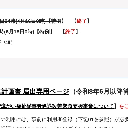
日24時(4月16日0時)【特例
】 【
終了
】
4時(6月16日0時)【特例】 【
終了
】
24時
計画書 届出専用ページ
（令和8年6月以降
府障がい福祉従事者処遇改善緊急支援事業について
】
を
の利用には、事前に利用者登録（下記01を参照）が必