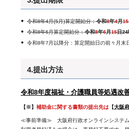
令和8年4月(5月)算定開始分：
令和
8
年
4
月
15
令和8年6月算定開始分：
令和
8
年
6
月
15
日2
令和8年7月以降分：算定開始日の前々月末日
4.提出方法
令和8年度福祉・介護職員等処遇改善
【※】
補助金に関する書類の提出先は
【
大阪
≪事前準備≫ 大阪府行政オンラインシステム