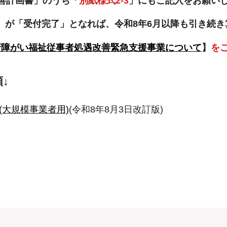
善計画書」のうち「
別紙様式2-3
」にもご記入をお願い
書」が「受付完了」となれば、令和8年6月以降も引き続
府障がい福祉従事者処遇改善緊急支援事業について
】
を
↓
(大規模事業者用)
(令和8年8月3日改訂版)