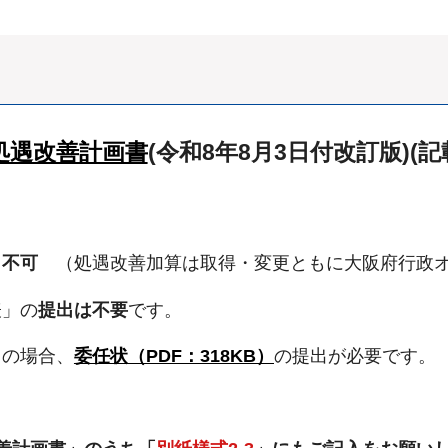
処遇改善計画書
(令和8年8月3日付改訂版)(
出不可
（処遇改善加算は取得・変更ともに大阪府行政オ
表」の
提出は不要
です。
出の場合、
委任状（PDF：318KB）
の提出が必要です。