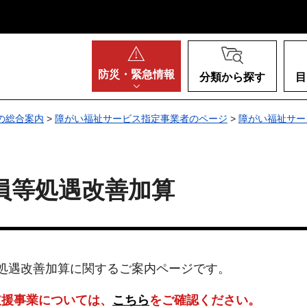
阪府
防災・
緊急情報
分類から探す
目
の総合案内
>
障がい福祉サービス指定事業者のページ
>
障がい福祉サー
員等処遇改善加算
処遇改善加算に関するご案内ページです。
支援事業については、
こちら
をご確認ください。