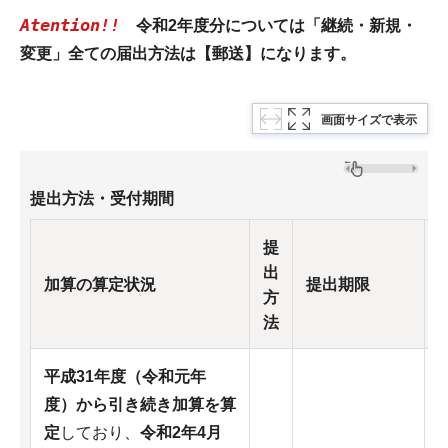
Atention!!
令和2年度分については「継続・新規・
変更」全ての届出方法は【郵送】になります。
画面サイズで表示
提出方法・受付期間
提
出
加算の算定状況
提出期限
方
法
平成31年度（令和元年
度）から引き続き加算を算
定
しており、
令和2年4月