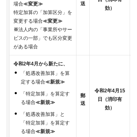
送
場合
≪変更≫
効）
特定加算の「加算区分」を
変更する場合
≪変更≫
※
法人内の「事業所やサー
ビスの一部」でも区分変更
がある場合
令和2年4月から新たに、
「処遇改善加算」を算
定する場合
≪新規≫
令和2年4月15
「特定加算」を算定す
郵
日（消印有
る場合
≪新規≫
送
効）
「処遇改善加算」と
「特定加算」を算定す
る場合
≪新規≫