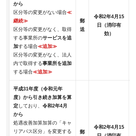
から
区分等の変更がない場合
≪
令和2年4月15
継続≫
郵
日（消印有
区分等の変更がなく、取得
送
効）
する事業所の
サービスを追
加
する場合
≪追加≫
区分等の変更がなく、法人
内で取得する
事業所を追加
する場合
≪追加≫
平成31年度（令和元年
度）から引き続き加算を算
定
しており、
令和2年4月
から
処遇改善加算加算の「キャ
令和2年4月15
リアパス区分」を変更する
郵
日（消印有