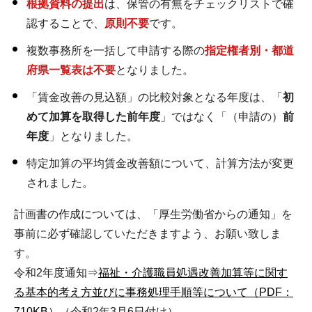
根拠資料の提出
は、保管の有無をチェックリストで確
認することで、
原則不要
です。
複数事務所を一括して申請する際の
指定権者別・都道
府県一覧表は不要
となりました。
「賃金改善の見込額」の比較対象となる年度は、「
初
めて加算を取得した前年度
」ではなく「（申請の）
前
年度
」となりました。
特定加算の平均賃金改善額について、計算方法が変更
されました。
計画書の作成については、「厚生労働省からの通知」を
事前に必ず確認していただきますよう、お願い致しま
す。
令和2年度通知⇒
福祉・介護職員処遇改善加算等に関す
る基本的考え方並びに事務処理手順等について（PDF：
710KB）
（令和2年3月6日付け）