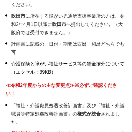
ください。
吹田市
に所在する障がい児通所支援事業所の方は、令
和2年4月1日以降に
吹田市
へ提出してください。（大
阪府では受付できません。）
計画書に記載の、日付・期間は西暦・和暦どちらでも
可
介護保険と障がい福祉サービス等の賃金按分について
（エクセル：39KB）
≪令和2年度からの主な変更点≫
※必ずご確認くださ
い！
「福祉・介護職員処遇改善計画書」及び「福祉・介護
職員等特定処遇改善計画書」の
様式が統合
されまし
た。