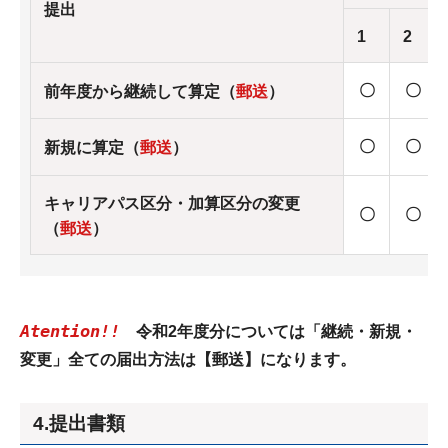
提出
1
2
〇
〇
前年度から継続して算定（
郵送
）
〇
〇
新規に算定（
郵送
）
キャリアパス区分・加算区分の変更
〇
〇
（
郵送
）
Atention!!
令和2年度分については「継続・新規・
変更」全ての届出方法は【郵送】になります。
4.提出書類