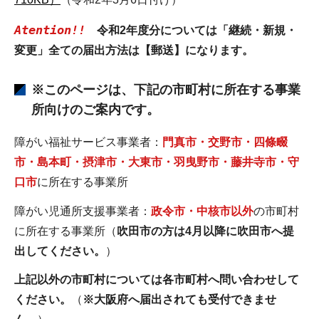
Atention!!
令和2年度分については「継続・新規・
変更」全ての届出方法は【郵送】になります。
※このページは、下記の市町村に所在する事業
所向けのご案内です。
障がい福祉サービス事業者：
門真市・交野市・四條畷
市・島本町・摂津市・大東市・羽曳野市・藤井寺市・守
口市
に所在する事業所
障がい児通所支援事業者：
政令市・中核市以外
の市町村
に所在する事業所（
吹田市の方は4月以降に吹田市へ提
出してください。
）
上記以外の市町村については各市町村へ問い合わせして
ください。
（
※大阪府へ届出されても受付できませ