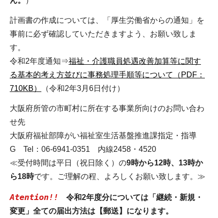
ん。
）
計画書の作成については、「厚生労働省からの通知」を
事前に必ず確認していただきますよう、お願い致しま
す。
令和2年度通知⇒
福祉・介護職員処遇改善加算等に関す
る基本的考え方並びに事務処理手順等について（PDF：
710KB）
（令和2年3月6日付け）
大阪府所管の市町村に所在する事業所向けのお問い合わ
せ先
大阪府福祉部障がい福祉室生活基盤推進課指定・指導
G Tel：06-6941-0351 内線2458・4520
≪受付時間は平日（祝日除く）の
9時から12時、13時か
ら18時
です。ご理解の程、よろしくお願い致します。≫
Atention!!
令和2年度分については「継続・新規・
変更」全ての届出方法は【郵送】になります。