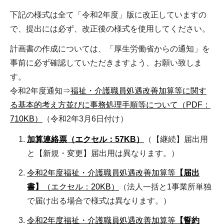
下記の様式は全て「令和2年度」版に改正していますの
で、提出には必ず、改正後の様式を使用してください。
計画書の作成については、「厚生労働省からの通知」を
事前に必ず確認していただきますよう、お願い致しま
す。
令和2年度通知⇒
福祉・介護職員処遇改善加算等に関す
る基本的考え方並びに事務処理手順等について（PDF：
710KB）
（令和2年3月6日付け）
加算連絡票（エクセル：57KB）
（【継続】届出用
と【新規・変更】届出用は異なります。）
令和2年度福祉・介護職員処遇改善加算等
【届出
書】
（エクセル：20KB）
（法人一括と1事業所単独
で届け出る場合で様式は異なります。）
令和2年度福祉・介護職員処遇改善加算等
【誓約