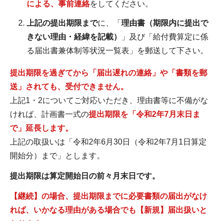
による、事前連絡
をしてください。
上記の提出期限まで
に、「
理由書（期限内に提出で
きない理由・経緯を記載）
」及び「給付費算定に係
る届出書兼体制等状況一覧表」を郵送して下さい。
提出期限を過ぎてから「届出遅れの連絡」や「書類を郵
送」されても、受付できません。
上記1・2についてご対応いただき、理由書等に不備がな
ければ、計画書一式の
提出期限を「令和2年7月末日ま
で」延長します。
上記の取扱いは「令和2年6月30日（令和2年7月1日算定
開始分）まで」とします。
提出期限は算定開始日の前々月末日です。
【継続】の場合、提出期限までに必要書類の届出がなけ
れば、いかなる理由がある場合でも【新規】届出扱いと