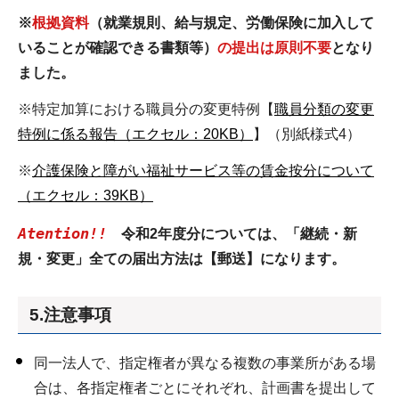
※
根拠資料
（就業規則、給与規定、労働保険に加入して
いることが確認できる書類等）
の提出は原則不要
となり
ました。
※特定加算における職員分の変更特例【
職員分類の変更
特例に係る報告（エクセル：20KB）
】（別紙様式4）
※
介護保険と障がい福祉サービス等の賃金按分について
（エクセル：39KB）
Atention!!
令和2年度分については、「継続・新
規・変更」全ての届出方法は【郵送】になります。
5.注意事項
同一法人で、指定権者が異なる複数の事業所がある場
合は、各指定権者ごとにそれぞれ、計画書を提出して