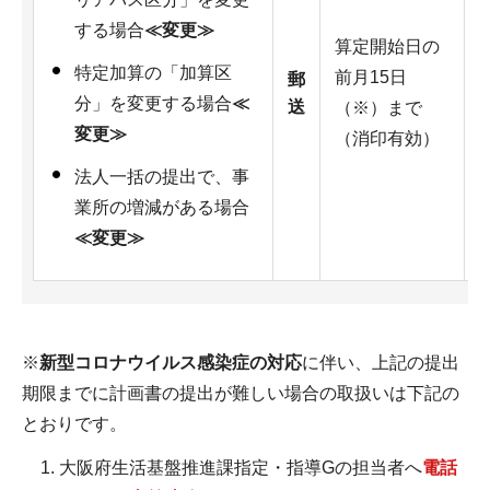
する場合
≪変更≫
算定開始日の
特定加算の「加算区
前月15日
郵
分」を変更する場合
≪
送
（※）まで
変更≫
（消印有効）
法人一括の提出で、事
業所の増減がある場合
≪変更≫
※
新型コロナウイルス感染症の対応
に伴い、上記の提出
期限までに計画書の提出が難しい場合の取扱いは下記の
とおりです。
大阪府生活基盤推進課指定・指導Gの担当者へ
電話