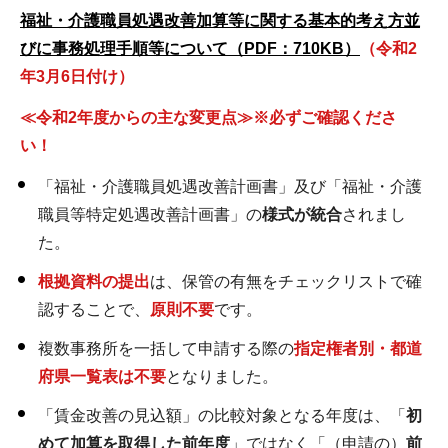
福祉・介護職員処遇改善加算等に関する基本的考え方並
びに事務処理手順等について（PDF：710KB）
（令和2
年3月6日付け）
≪令和2年度からの主な変更点≫
※必ずご確認くださ
い！
「福祉・介護職員処遇改善計画書」及び「福祉・介護
職員等特定処遇改善計画書」の
様式が統合
されまし
た。
根拠資料の提出
は、保管の有無をチェックリストで確
認することで、
原則不要
です。
複数事務所を一括して申請する際の
指定権者別・都道
府県一覧表は不要
となりました。
「賃金改善の見込額」の比較対象となる年度は、「
初
めて加算を取得した前年度
」ではなく「（申請の）
前