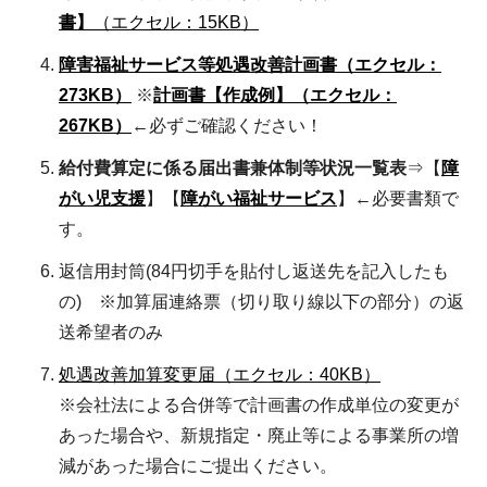
書】
（エクセル：15KB）
障害福祉サービス等処遇改善計画書（エクセル：
273KB）
※
計画書【作成例】（エクセル：
267KB）
←必ずご確認ください！
給付費算定に係る届出書兼体制等状況一覧表
⇒【
障
がい児支援
】【
障がい福祉サービス
】←必要書類で
す。
返信用封筒(84円切手を貼付し返送先を記入したも
の) ※加算届連絡票（切り取り線以下の部分）の返
送希望者のみ
処遇改善加算変更届（エクセル：40KB）
※会社法による合併等で計画書の作成単位の変更が
あった場合や、新規指定・廃止等による事業所の増
減があった場合にご提出ください。