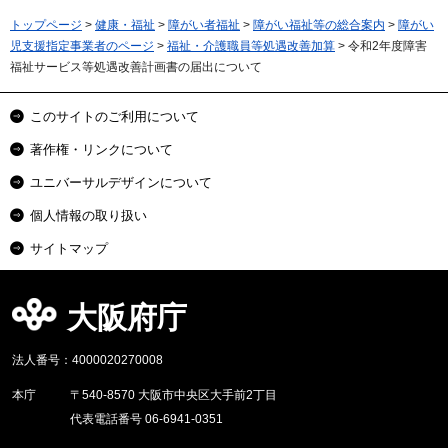
トップページ
>
健康・福祉
>
障がい者福祉
>
障がい福祉等の総合案内
>
障がい
児支援指定事業者のページ
>
福祉・介護職員等処遇改善加算
> 令和2年度障害
福祉サービス等処遇改善計画書の届出について
このサイトのご利用について
著作権・リンクについて
ユニバーサルデザインについて
個人情報の取り扱い
サイトマップ
大阪府庁
法人番号：4000020270008
本庁
〒540-8570 大阪市中央区大手前2丁目
代表電話番号 06-6941-0351