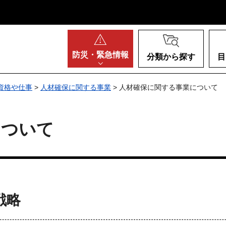
阪府
防災・
緊急情報
分類から探す
目
資格や仕事
>
人材確保に関する事業
> 人材確保に関する事業について
について
戦略