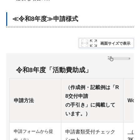
≪令和8年度≫申請様式
画面サイズで表示
令和8年度
「活動費助成」
（作成例・記載例は「R
8交付申請
申請方法
Word
の手引き」に掲載して
います。）
申請フォームから提
申請書類受付チェック
（ワ
シート
3KB