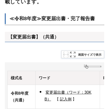
載しています。
≪令和8年度≫変更届出書・完了報告書
【変更届出書】（共通）
画面サイズで表示
様式名
ワード
PD
変更届出書（ワード：30K
令和8年度
B）
【
記入例
】
（共通）