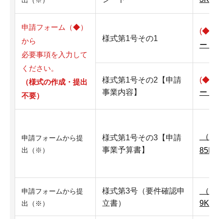
出（※）
申請フォーム（◆）
(◆)
様式第1号その1
から
ード
必要事項を入力して
ください。
様式第1号その2【申請
(◆)
（様式の作成・提出
事業内容】
ード
不要）
（エ
様式第1号その3【申請
申請フォームから提
事業予算書】
85K
出（※）
様式第3号（要件確認申
（ワ
申請フォームから提
立書）
9KB
出（※）