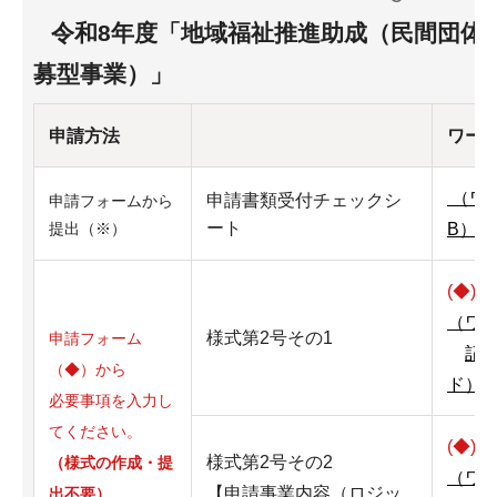
令和8年度
「地域福祉推進助成（民間団体
募型事業）」
申請方法
ワー
（ワー
申請書類受付チェックシ
申請フォームから
ート
B）
提出（※）
(◆)
様
（ワ
様式第2号その1
申請フォーム
記
（◆）から
ド）
必要事項を入力し
てください。
(◆)
様
様式第2号その2
（様式の作成・提
（ワ
【申請事業内容（ロジッ
出不要）