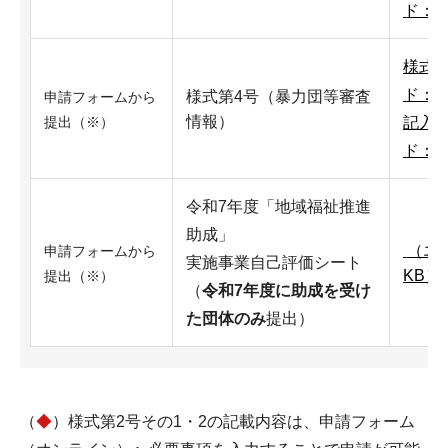
ド：3
様式4
ド：1
様式第4号（暴力団等審査
申請フォームから
情報）
記入
提出（※）
ド：3
令和7年度「地域福祉推進
助成」
（エク
申請フォームから
実施事業自己評価シート
KB）
提出（※）
（
令和7年度に助成を受け
た団体のみ
提出）
（
◆
）様式第2号その1・2の記載内容は、申請フォーム