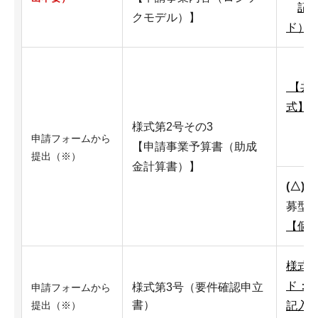
記
クモデル）】
ド）
【共
式】
様式第2号その3
申請フォームから
【申請事業予算書（助成
提出（※）
金計算書）】
(△)
施
募型
【個
様式3
ド：1
様式第3号（要件確認申立
申請フォームから
書）
記入
提出（※）