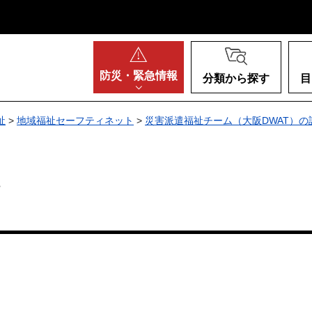
阪府
防災・
緊急情報
分類から探す
目
祉
>
地域福祉セーフティネット
>
災害派遣福祉チーム（大阪DWAT）の
て