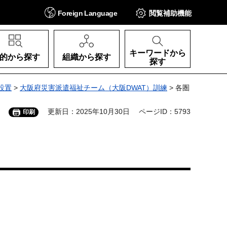
Foreign
Language
閲覧補助
機能
キーワードから
的から探す
組織から探す
探す
設置
>
大阪府災害派遣福祉チーム（大阪DWAT）訓練
> 各圏
更新日：2025年10月30日
ページID：5793
印刷