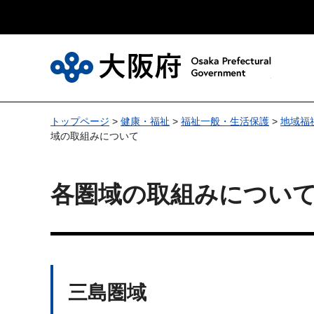
大
トップページ
>
健康・福祉
>
福祉一般・生活保護
>
地域福
域の取組みについて
各圏域の取組みについ
三島圏域