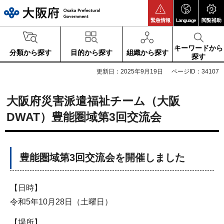
大阪府
緊急情報
Language
閲覧補助
キーワードから
分類から探す
目的から探す
組織から探す
探す
更新日：2025年9月19日
ページID：34107
大阪府災害派遣福祉チーム（大阪
DWAT）豊能圏域第3回交流会
豊能圏域第3回交流会を開催しました
【日時】
令和5年10月28日（土曜日）
【場所】