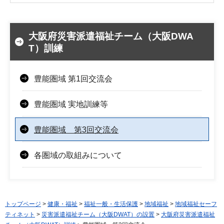
大阪府災害派遣福祉チーム（大阪DWA
T）訓練
豊能圏域 第1回交流会
豊能圏域 実地訓練等
豊能圏域 第3回交流会
各圏域の取組みについて
トップページ
>
健康・福祉
>
福祉一般・生活保護
>
地域福祉
>
地域福祉セーフ
ティネット
>
災害派遣福祉チーム（大阪DWAT）の設置
>
大阪府災害派遣福祉