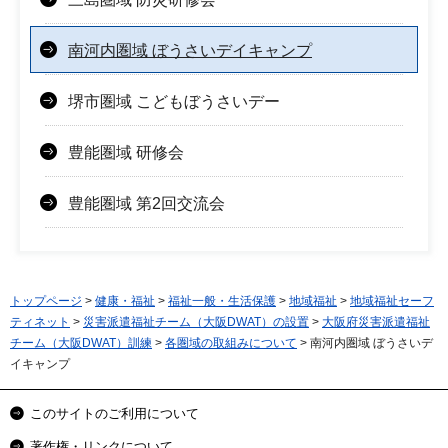
南河内圏域 ぼうさいデイキャンプ
堺市圏域 こどもぼうさいデー
豊能圏域 研修会
豊能圏域 第2回交流会
トップページ
>
健康・福祉
>
福祉一般・生活保護
>
地域福祉
>
地域福祉セーフ
ティネット
>
災害派遣福祉チーム（大阪DWAT）の設置
>
大阪府災害派遣福祉
チーム（大阪DWAT）訓練
>
各圏域の取組みについて
> 南河内圏域 ぼうさいデ
イキャンプ
このサイトのご利用について
著作権・リンクについて