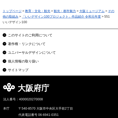
トップページ
>
教育・文化・観光
>
観光・都市魅力
>
大阪ミュージアム
>
その
他の取組み
>
「いいデザイン100プロジェクト」作品紹介 令和元年度
> 551
いいデザイン100
このサイトのご利用について
著作権・リンクについて
ユニバーサルデザインについて
個人情報の取り扱い
サイトマップ
大阪府庁
法人番号：4000020270008
本庁
〒540-8570 大阪市中央区大手前2丁目
代表電話番号 06-6941-0351