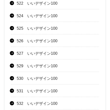
522 いいデザイン100
524 いいデザイン100
525 いいデザイン100
526 いいデザイン100
527 いいデザイン100
529 いいデザイン100
530 いいデザイン100
531 いいデザイン100
532 いいデザイン100