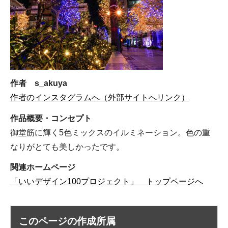
作者 s_akuya
作者のインスタグラムへ（外部サイトへリンク）
作品概要・コンセプト
御堂筋に輝く5色ミックスのイルミネーション。色の重
なりがとても美しかったです。
関連ホームページ
「いいデザイン100プロジェクト」 トップページへ
このページの作成所属