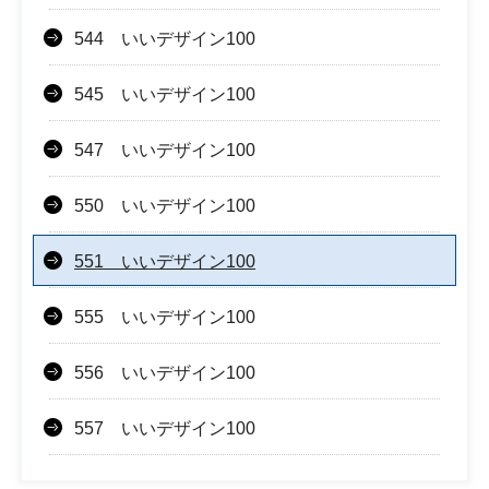
544 いいデザイン100
545 いいデザイン100
547 いいデザイン100
550 いいデザイン100
551 いいデザイン100
555 いいデザイン100
556 いいデザイン100
557 いいデザイン100