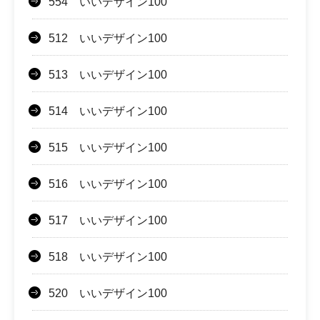
554 いいデザイン100
512 いいデザイン100
513 いいデザイン100
514 いいデザイン100
515 いいデザイン100
516 いいデザイン100
517 いいデザイン100
518 いいデザイン100
520 いいデザイン100