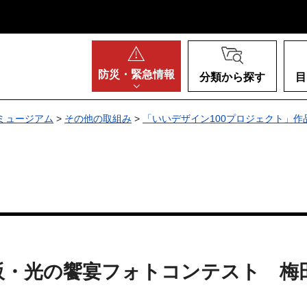
阪府
防災・
緊急情報
分類から探す
目
ミュージアム
>
その他の取組み
>
「いいデザイン100プロジェクト」作
ents 大阪・光の饗宴フォトコンテス