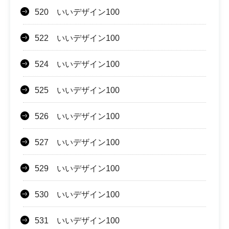
520 いいデザイン100
522 いいデザイン100
524 いいデザイン100
525 いいデザイン100
526 いいデザイン100
527 いいデザイン100
529 いいデザイン100
530 いいデザイン100
531 いいデザイン100