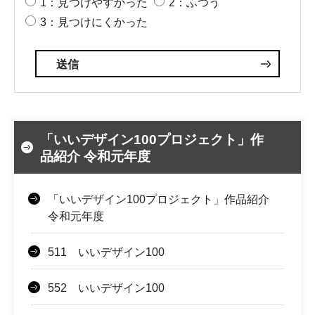
1：見つけやすかった
2：ふつう
3：見つけにくかった
「いいデザイン100プロジェクト」作
品紹介 令和元年度
「いいデザイン100プロジェクト」作品紹介
令和元年度
511 いいデザイン100
552 いいデザイン100