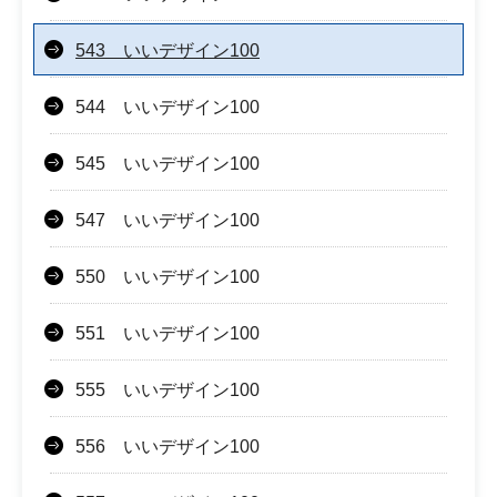
543 いいデザイン100
544 いいデザイン100
545 いいデザイン100
547 いいデザイン100
550 いいデザイン100
551 いいデザイン100
555 いいデザイン100
556 いいデザイン100