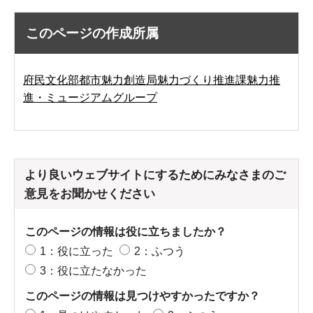
このページの作成所属
府民文化部都市魅力創造局魅力づくり推進課魅力推
進・ミュージアムグループ
より良いウェブサイトにするためにみなさまのご
意見をお聞かせください
このページの情報は役に立ちましたか？
1：役に立った
2：ふつう
3：役に立たなかった
このページの情報は見つけやすかったですか？