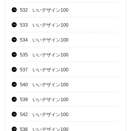
532 いいデザイン100
533 いいデザイン100
534 いいデザイン100
535 いいデザイン100
537 いいデザイン100
540 いいデザイン100
539 いいデザイン100
542 いいデザイン100
536 いいデザイン100