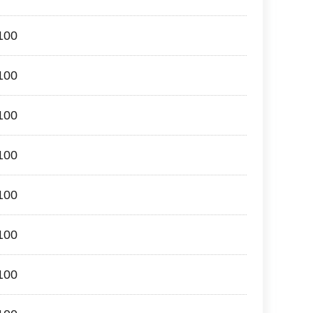
00
00
00
00
00
00
00