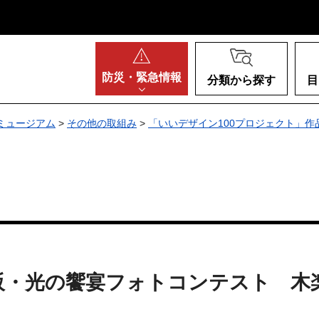
阪府
防災・
緊急情報
分類から探す
目
ミュージアム
>
その他の取組み
>
「いいデザイン100プロジェクト」作
ents 大阪・光の饗宴フォトコンテス