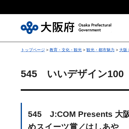
大
トップページ
>
教育・文化・観光
>
観光・都市魅力
>
大阪
545 いいデザイン100
545 J:COM Pres
めスイーツ賞／はしあや