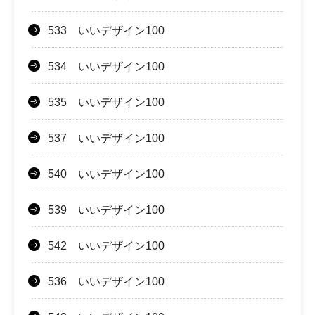
533 いいデザイン100
534 いいデザイン100
535 いいデザイン100
537 いいデザイン100
540 いいデザイン100
539 いいデザイン100
542 いいデザイン100
536 いいデザイン100