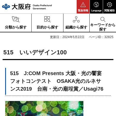
大阪府
緊急情報
Language
閲覧補助
キーワードから
分類から探す
目的から探す
組織から探す
探す
更新日：2024年5月22日
ページID：32825
515 いいデザイン100
515 J:COM Presents 大阪・光の饗宴
フォトコンテスト OSAKA光のルネサ
ンス2019 台南・光の廟埕賞／Usagi76