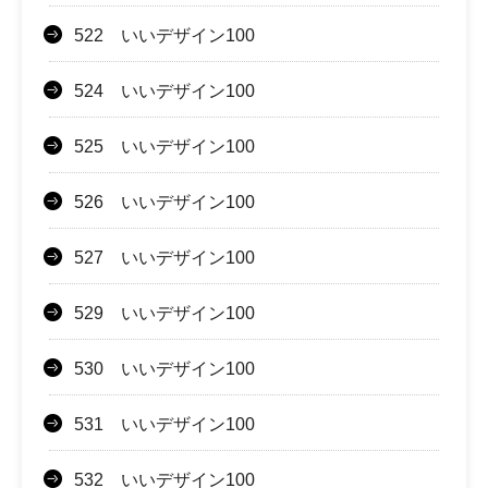
522 いいデザイン100
524 いいデザイン100
525 いいデザイン100
526 いいデザイン100
527 いいデザイン100
529 いいデザイン100
530 いいデザイン100
531 いいデザイン100
532 いいデザイン100