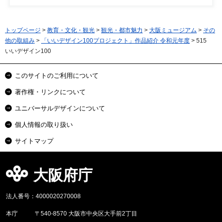
トップページ
>
教育・文化・観光
>
観光・都市魅力
>
大阪ミュージアム
>
その
他の取組み
>
「いいデザイン100プロジェクト」作品紹介 令和元年度
> 515
いいデザイン100
このサイトのご利用について
著作権・リンクについて
ユニバーサルデザインについて
個人情報の取り扱い
サイトマップ
大阪府庁
法人番号：4000020270008
本庁
〒540-8570 大阪市中央区大手前2丁目