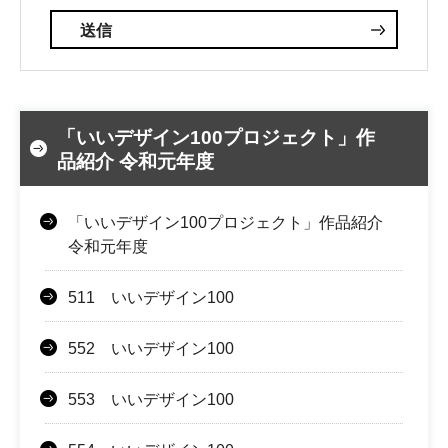
「いいデザイン100プロジェクト」作
品紹介 令和元年度
「いいデザイン100プロジェクト」作品紹介
令和元年度
511 いいデザイン100
552 いいデザイン100
553 いいデザイン100