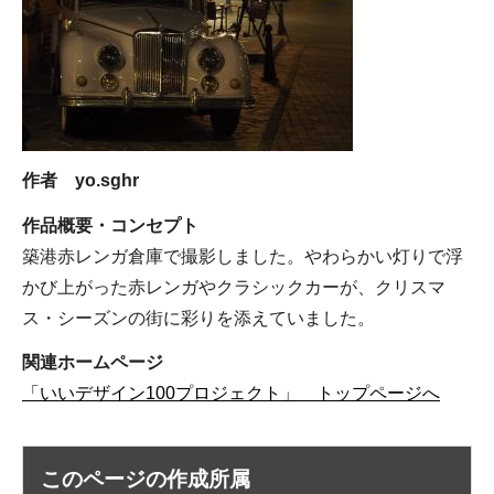
作者 yo.sghr
作品概要・コンセプト
築港赤レンガ倉庫で撮影しました。やわらかい灯りで浮
かび上がった赤レンガやクラシックカーが、クリスマ
ス・シーズンの街に彩りを添えていました。
関連ホームページ
「いいデザイン100プロジェクト」 トップページへ
このページの作成所属