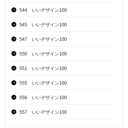
544 いいデザイン100
545 いいデザイン100
547 いいデザイン100
550 いいデザイン100
551 いいデザイン100
555 いいデザイン100
556 いいデザイン100
557 いいデザイン100