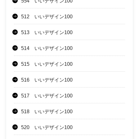
554 いいデザイン100
512 いいデザイン100
513 いいデザイン100
514 いいデザイン100
515 いいデザイン100
516 いいデザイン100
517 いいデザイン100
518 いいデザイン100
520 いいデザイン100