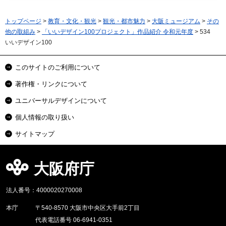
トップページ
>
教育・文化・観光
>
観光・都市魅力
>
大阪ミュージアム
>
その
他の取組み
>
「いいデザイン100プロジェクト」作品紹介 令和元年度
> 534
いいデザイン100
このサイトのご利用について
著作権・リンクについて
ユニバーサルデザインについて
個人情報の取り扱い
サイトマップ
大阪府庁
法人番号：4000020270008
本庁
〒540-8570 大阪市中央区大手前2丁目
代表電話番号 06-6941-0351