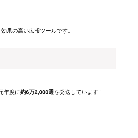
も効果の高い広報ツールです。
元年度に
約6万2,000通
を発送しています！