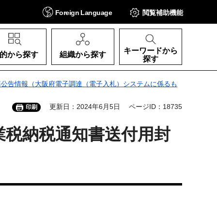
Foreign
Language
閲覧補助
機能
キーワードから
的から探す
組織から探す
探す
募公告情報（大阪府電子調達（電子入札）システムに係るも
更新日：2024年6月5日
ページID：18735
印刷
業税納税通知書送付用封