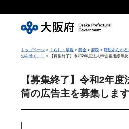
大
トップページ
>
くらし・環境
>
税金
>
府税
>
府税あらかる
のを除く。）
> 【募集終了】令和2年度法人申告書用紙等
【募集終了】令和2年度
筒の広告主を募集しま