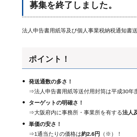
募集を終了しました。
法人申告書用紙等及び個人事業税納税通知書
ポイント！
発送通数の多さ！
⇒法人申告書用紙等送付用封筒は平成30年
ターゲットの明確さ！
⇒大阪府内に事務所・事業所を有する
法人
単価の安さ！
⇒1通当たりの価格は
約2.6円
（※）！