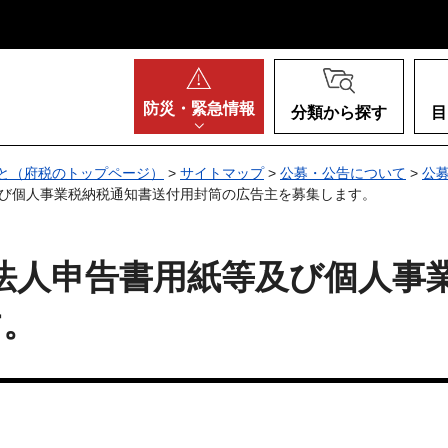
阪府
防災・
緊急情報
分類から探す
目
と（府税のトップページ）
>
サイトマップ
>
公募・公告について
>
公
及び個人事業税納税通知書送付用封筒の広告主を募集します。
法人申告書用紙等及び個人事
す。