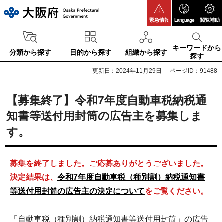
大阪府
緊急情報
Language
閲覧補助
キーワードから
分類から探す
目的から探す
組織から探す
探す
更新日：2024年11月29日
ページID：91488
【募集終了】令和7年度自動車税納税通
知書等送付用封筒の広告主を募集しま
す。
募集を終了しました。ご応募ありがとうございました。
決定結果は、
令和7年度自動車税（種別割）納税通知書
等送付用封筒の広告主の決定について
をご覧ください。
「自動車税（種別割）納税通知書等送付用封筒」の広告