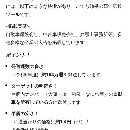
には、以下のような特徴があり、とても効果の高い広報
ツールです。
<掲載実績>
自動車保険会社、中古車販売会社、弁護士事務所等、多
種多様な企業の広告を掲載しています！
ポイント！
発送通数の多さ！
⇒令和6年度は
約164万通
を発送しています。
ターゲットの明確さ！
⇒府内ナンバー（大阪・堺・和泉・なにわ等）の
自動
車を所有している方
に送付します！
単価の安さ！
⇒1通当たりの価格は
約1.4円
（※）！
※最低価格の場合