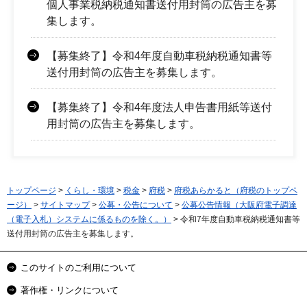
個人事業税納税通知書送付用封筒の広告主を募
集します。
【募集終了】令和4年度自動車税納税通知書等
送付用封筒の広告主を募集します。
【募集終了】令和4年度法人申告書用紙等送付
用封筒の広告主を募集します。
トップページ
>
くらし・環境
>
税金
>
府税
>
府税あらかると（府税のトップペ
ージ）
>
サイトマップ
>
公募・公告について
>
公募公告情報（大阪府電子調達
（電子入札）システムに係るものを除く。）
> 令和7年度自動車税納税通知書等
送付用封筒の広告主を募集します。
このサイトのご利用について
著作権・リンクについて