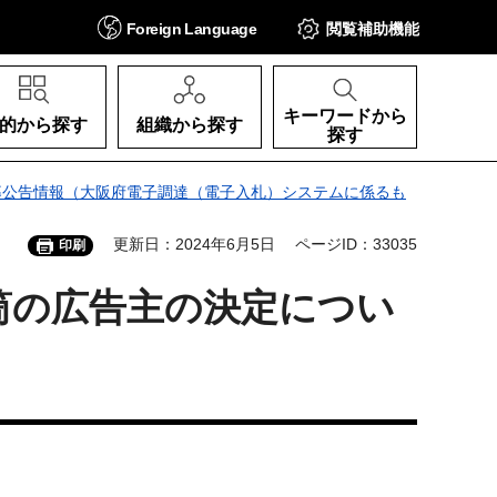
Foreign
Language
閲覧補助
機能
キーワードから
的から探す
組織から探す
探す
募公告情報（大阪府電子調達（電子入札）システムに係るも
更新日：2024年6月5日
ページID：33035
印刷
筒の広告主の決定につい