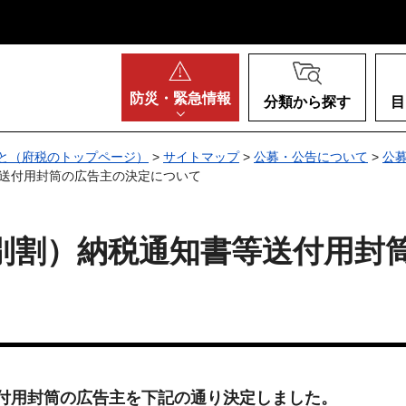
阪府
防災・
緊急情報
分類から探す
目
と（府税のトップページ）
>
サイトマップ
>
公募・公告について
>
公
等送付用封筒の広告主の決定について
別割）納税通知書等送付用封
付用封筒の広告主を下記の通り決定しました。