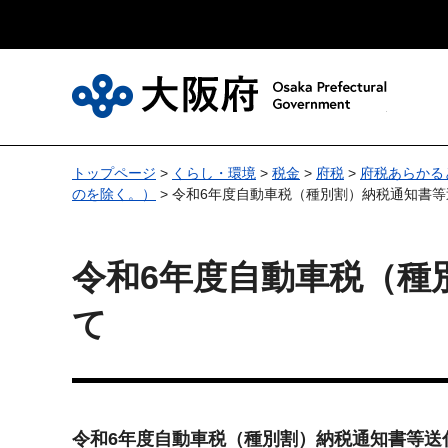
大
トップページ
>
くらし・環境
>
税金
>
府税
>
府税あらかる
のを除く。）
> 令和6年度自動車税（種別割）納税通知書
令和6年度自動車税（種
て
令和6年度自動車税（種別割）納税通知書等送