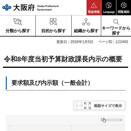
大阪府
緊急情報
Language
閲覧補助
キーワードから
分類から探す
目的から探す
組織から探す
探す
更新日：2026年1月5日
ページID：122493
令和8年度当初予算財政課長内示の概要
要求額及び内示額（一般会計）
画面サイズで表示