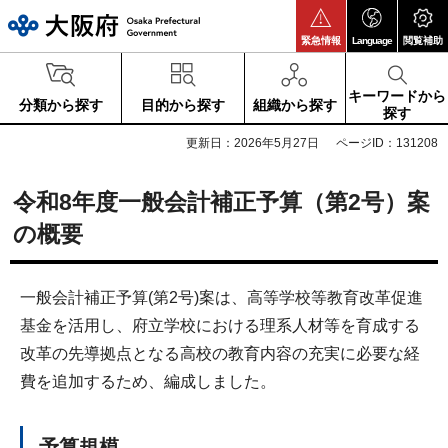
大阪府
緊急情報
Language
閲覧補助
キーワードから
分類から探す
目的から探す
組織から探す
探す
更新日：2026年5月27日
ページID：131208
令和8年度一般会計補正予算（第2号）案
の概要
一般会計補正予算(第2号)案は、高等学校等教育改革促進
基金を活用し、府立学校における理系人材等を育成する
改革の先導拠点となる高校の教育内容の充実に必要な経
費を追加するため、編成しました。
予算規模