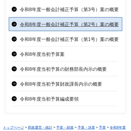
令和8年度一般会計補正予算（第3号）案の概要
令和8年度一般会計補正予算（第2号）案の概要
令和8年度一般会計補正予算（第1号）案の概要
令和8年度当初予算案
令和8年度当初予算の財務部長内示の概要
令和8年度当初予算財政課長内示の概要
令和8年度当初予算編成要領
トップページ
>
府政運営・統計
>
予算・財政
>
予算・決算
>
予算
>
令和8年度