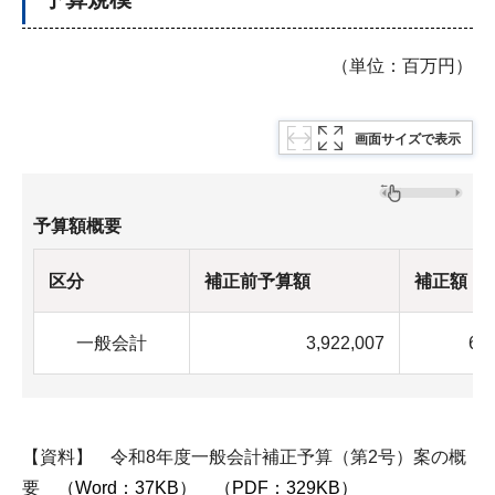
（単位：百万円）
画面サイズで表示
予算額概要
区分
補正前予算額
補正額
一般会計
3,922,007
6,8
【資料】 令和8年度一般会計補正予算（第2号）案の概
要
（Word：37KB）
（PDF：329KB）