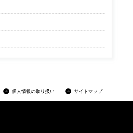
個人情報の取り扱い
サイトマップ