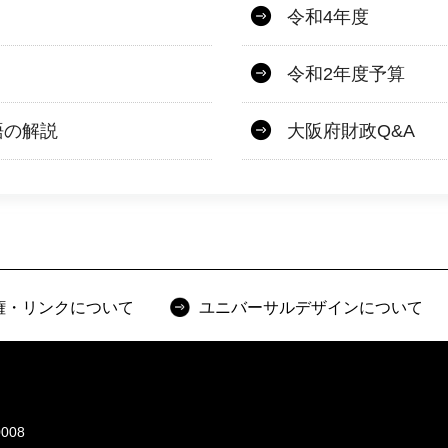
令和4年度
令和2年度予算
語の解説
大阪府財政Q&A
権・リンクについて
ユニバーサルデザインについて
008