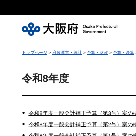
大
トップページ
>
府政運営・統計
>
予算・財政
>
予算・決算
令和8年度
令和8年度一般会計補正予算（第3号）案の
令和8年度一般会計補正予算（第2号）案の
令和8年度一般会計補正予算（第1号）案の