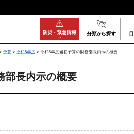
阪府
防災・
緊急情報
分類から探す
目
>
予算
>
令和8年度
> 令和8年度当初予算の財務部長内示の概要
務部長内示の概要