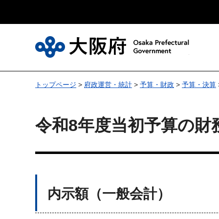
大
トップページ
>
府政運営・統計
>
予算・財政
>
予算・決算
令和8年度当初予算の財
内示額（一般会計）