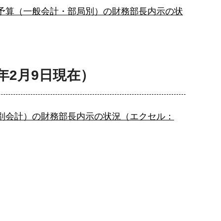
予算（一般会計・部局別）の財務部長内示の状
年2月9日現在）
別会計）の財務部長内示の状況（エクセル：
。