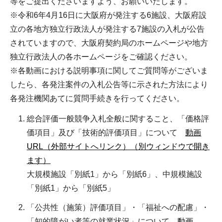
等をご提出くださいますよう、お願いいたします。
※令和6年4月16日に大阪府が発注する6施設、大阪府設
立の各地方独立行政法人が発注する7施設の入札が公告
されていますので、大阪府契約局のホームページや地方
独立行政法人の各ホームページをご確認ください。
※各動画における説明事項に関してご質問等がございま
したら、各発注案件の入札公告等に示された方法により
各発注機関あてに質問手続きを行ってください。
総合評価一般競争入札全般に関すること、「価格評
価項目」及び「技術的評価項目」について
動画
URL（外部サイトへリンク）（別ウィンドウで開き
ます）
大規模施設「別紙1」から「別紙6」、中規模施設
「別紙1」から「別紙5」
「公共性（施策）評価項目」・「福祉への配慮」・
「知的障がい者等の就業状況」について
動画