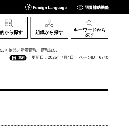
Foreign
Language
閲覧補助
機能
キーワードから
的から探す
組織から探す
探す
供
> 物品／新着情報・情報提供
更新日：2025年7月4日
ページID：6740
印刷