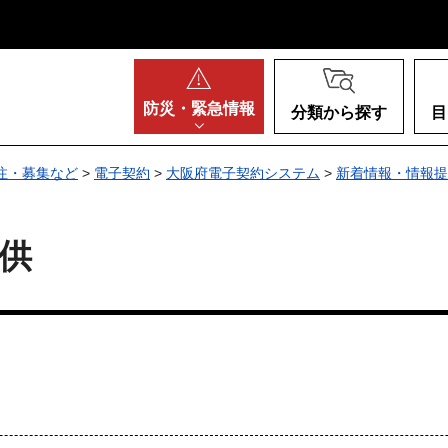
阪府
防災・
緊急情報
分類から探す
目
注・募集など
>
電子契約
>
大阪府電子契約システム
>
新着情報・情報提
供