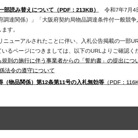
読み替えについて（PDF：213KB）
令和7年7月4
府調達関係）」「大阪府契約局物品調達条件付一般競争
します。
トがリニューアルされたことに伴い、入札公告掲載の一部U
いるページにつきましては、以下のURLよりご確認く
る規則の施行に伴う事業者からの「誓約書」の提出につ
係法令の遵守について
（物品関係）第12条第11号の入札無効等
（PDF：116