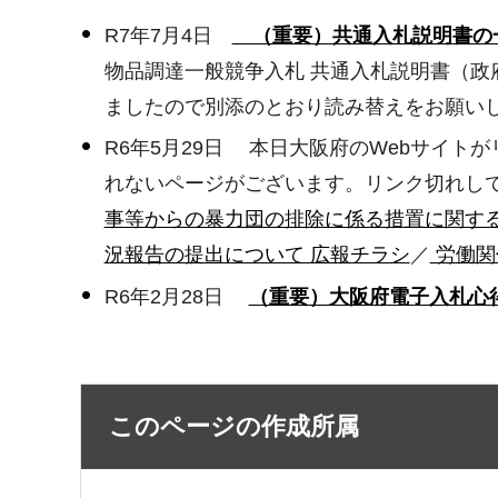
R7年7月4日
（重要）共通入札説明書の一部
物品調達一般競争入札 共通入札説明書（政
ましたので別添のとおり読み替えをお願い
R6年5月29日 本日大阪府のWebサイ
れないページがございます。リンク切れして
事等からの暴力団の排除に係る措置に関す
況報告の提出について 広報チラシ
／
労働関
R6年2月28日
（重要）大阪府電子入札心得
このページの作成所属