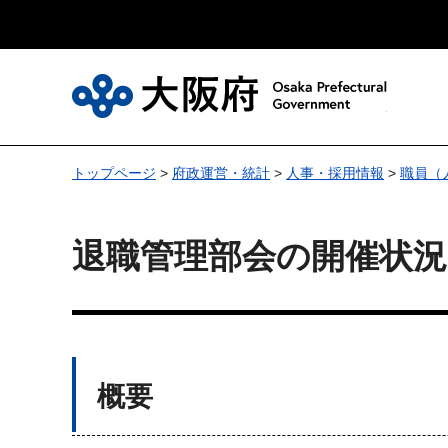
大
トップページ
>
府政運営・統計
>
人事・採用情報
>
職員（
退職管理部会の開催状況
概要