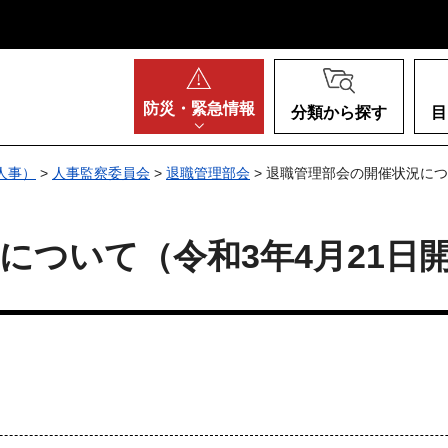
阪府
防災・
緊急情報
分類から探す
目
人事）
>
人事監察委員会
>
退職管理部会
> 退職管理部会の開催状況につ
について（令和3年4月21日