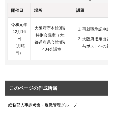
開催日
場所
議題
令和元年
大阪府庁本館3階
再就職承認申請
12月16
特別会議室（大）
日
大阪府指定出資
都道府県会館4階
（月曜
与ポストへの就
404会議室
日）
このページの作成所属
総務部人事課考査・退職管理グループ