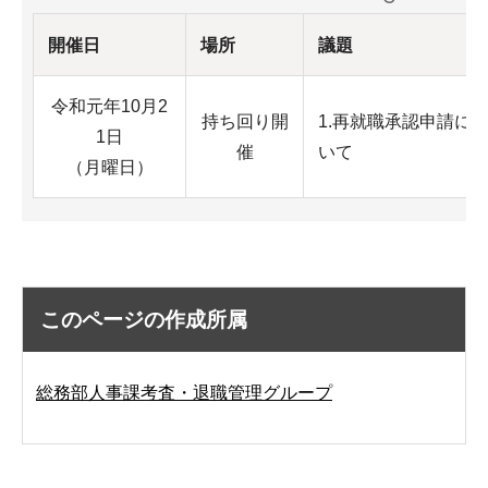
開催日
場所
議題
令和元年10月2
持ち回り開
1.再就職承認申請に
1日
催
いて
（月曜日）
このページの作成所属
総務部人事課考査・退職管理グループ