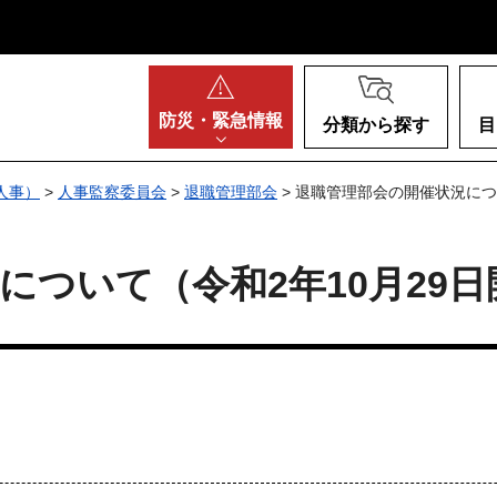
阪府
防災・
緊急情報
分類から探す
目
人事）
>
人事監察委員会
>
退職管理部会
> 退職管理部会の開催状況につ
について（令和2年10月29日