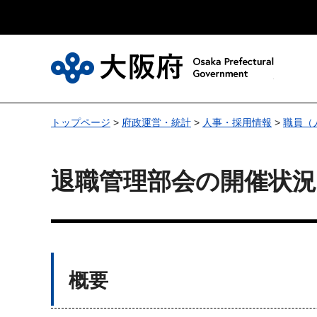
大
トップページ
>
府政運営・統計
>
人事・採用情報
>
職員（
退職管理部会の開催状況
概要