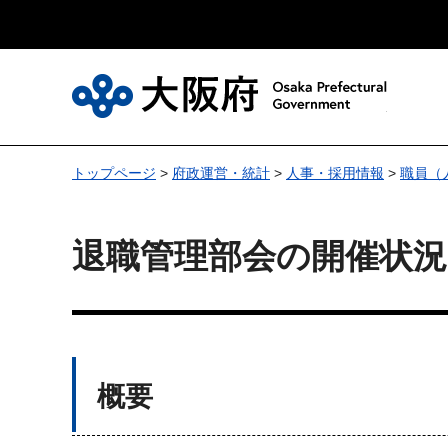
大
トップページ
>
府政運営・統計
>
人事・採用情報
>
職員（
退職管理部会の開催状況
概要