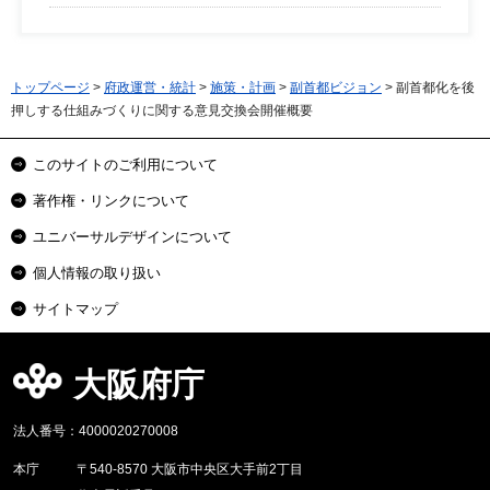
トップページ
>
府政運営・統計
>
施策・計画
>
副首都ビジョン
> 副首都化を後
押しする仕組みづくりに関する意見交換会開催概要
このサイトのご利用について
著作権・リンクについて
ユニバーサルデザインについて
個人情報の取り扱い
サイトマップ
大阪府庁
法人番号：4000020270008
本庁
〒540-8570 大阪市中央区大手前2丁目