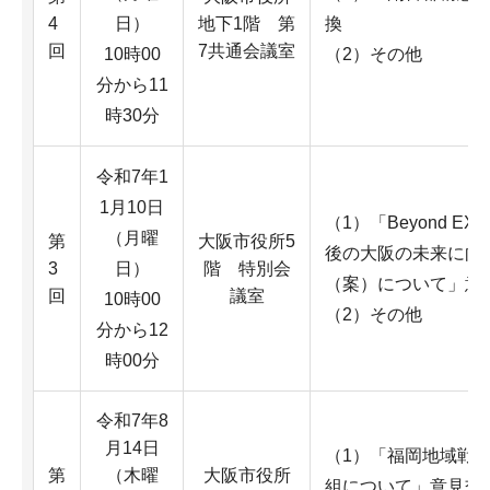
4
日）
地下1階 第
換
回
7共通会議室
10時00
（2）その他
分から11
時30分
令和7年1
1月10日
（1）「Beyond EX
（月曜
第
大阪市役所5
後の大阪の未来に向
3
日）
階 特別会
（案）について」意
回
議室
10時00
（2）その他
分から12
時00分
令和7年8
月14日
（1）「福岡地域戦
第
（木曜
大阪市役所
組について」意見交