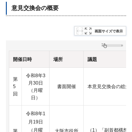
意見交換会の概要
画面サイズで表示
開催日時
場所
議題
令和8年3
第
月30日
5
書面開催
本意見交換会の総括
（月曜
回
日）
令和8年1
月19日
（月曜
（1）「副首都構想
第
大阪市役所