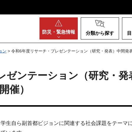
阪府
防災・
緊急情報
分類から探す
目
ョン
> 令和6年度リサーチ・プレゼンテーション（研究・発表）中間発表会
レゼンテーション（研究・発
日開催）
、学生自ら副首都ビジョンに関連する社会課題をテーマ