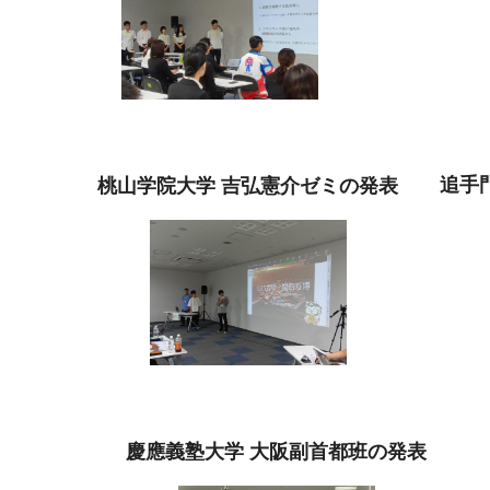
追手
桃山学院大学 吉弘憲介ゼミの発表
慶應義塾大学 大阪副首都班の発表