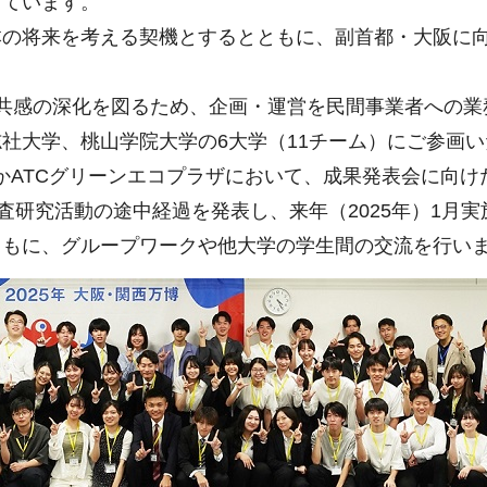
っています。
本の将来を考える契機とするとともに、副首都・大阪に
共感の深化を図るため、企画・運営を民間事業者への業
社大学、桃山学院大学の6大学（11チーム）にご参画
おさかATCグリーンエコプラザにおいて、成果発表会に向
査研究活動の途中経過を発表し、来年（2025年）1月
ともに、グループワークや他大学の学生間の交流を行い