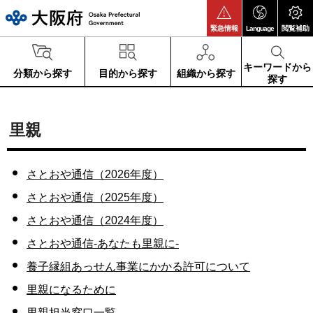
大阪府
緊急情報
Language
閲覧補助
キーワードから
分類から探す
目的から探す
組織から探す
探す
里親
さとおや通信（2026年度）
さとおや通信（2025年度）
さとおや通信（2024年度）
さとおや通信-あなたも里親に-
養子縁組あっせん事業にかかる許可について
里親になるために
里親担当窓口一覧