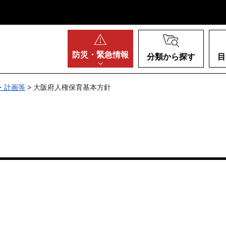
阪府
防災・
緊急情報
分類から探す
目
・計画等
> 大阪府人権保育基本方針