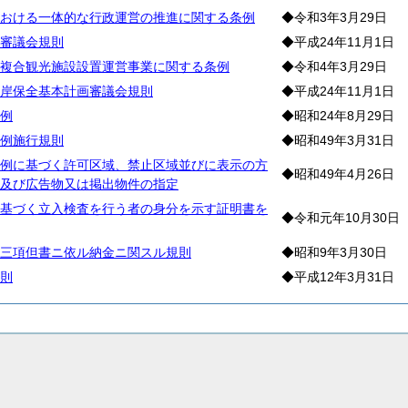
おける一体的な行政運営の推進に関する条例
◆令和3年3月29日
審議会規則
◆平成24年11月1日
複合観光施設設置運営事業に関する条例
◆令和4年3月29日
岸保全基本計画審議会規則
◆平成24年11月1日
例
◆昭和24年8月29日
例施行規則
◆昭和49年3月31日
例に基づく許可区域、禁止区域並びに表示の方
◆昭和49年4月26日
及び広告物又は掲出物件の指定
基づく立入検査を行う者の身分を示す証明書を
◆令和元年10月30日
三項但書ニ依ル納金ニ関スル規則
◆昭和9年3月30日
則
◆平成12年3月31日