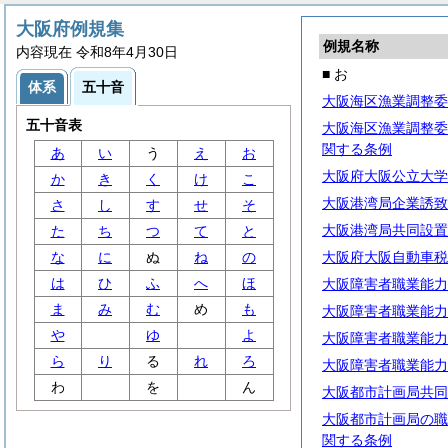
大阪府例規集
例規名称
内容現在 令和8年4月30日
■ お
体系
五十音
大阪海区漁業調整委
五十音表
大阪海区漁業調整委
関する条例
あ
い
う
え
お
大阪府大阪公立大学
か
き
く
け
こ
大阪港湾局企業誘致
さ
し
す
せ
そ
大阪港湾局共同設置
た
ち
つ
て
と
な
に
ぬ
ね
の
大阪府大阪自動車税
は
ひ
ふ
へ
ほ
大阪障害者職業能力
ま
み
む
め
も
大阪障害者職業能力
や
ゆ
よ
大阪障害者職業能力
ら
り
る
れ
ろ
大阪障害者職業能力
わ
を
ん
大阪都市計画局共同
大阪都市計画局の職
関する条例