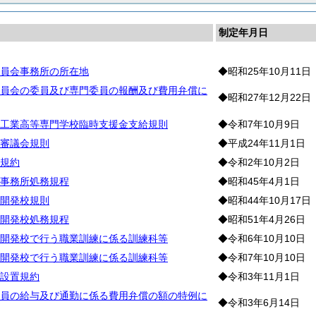
制定年月日
員会事務所の所在地
◆昭和25年10月11日
員会の委員及び専門委員の報酬及び費用弁償に
◆昭和27年12月22日
工業高等専門学校臨時支援金支給規則
◆令和7年10月9日
審議会規則
◆平成24年11月1日
規約
◆令和2年10月2日
事務所処務規程
◆昭和45年4月1日
開発校規則
◆昭和44年10月17日
開発校処務規程
◆昭和51年4月26日
開発校で行う職業訓練に係る訓練科等
◆令和6年10月10日
開発校で行う職業訓練に係る訓練科等
◆令和7年10月10日
設置規約
◆令和3年11月1日
員の給与及び通勤に係る費用弁償の額の特例に
◆令和3年6月14日