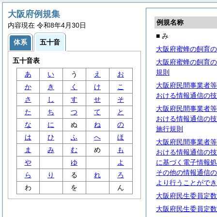
大阪府例規集
例規名称
内容現在 令和8年4月30日
■ み
体系
五十音
大阪府蜜蜂の飼育の
五十音表
大阪府蜜蜂の飼育の
規則
あ
い
う
え
お
大阪府民間事業者等
か
き
く
け
こ
おける情報通信の技
さ
し
す
せ
そ
大阪府民間事業者等
た
ち
つ
て
と
おける情報通信の技
な
に
ぬ
ね
の
施行規則
は
ひ
ふ
へ
ほ
大阪府民間事業者等
ま
み
む
め
も
おける情報通信の技
や
ゆ
よ
に基づく電子情報処
その他の情報通信の
ら
り
る
れ
ろ
より行うことができ
わ
を
ん
大阪府民生委員定数
大阪府民生委員定数