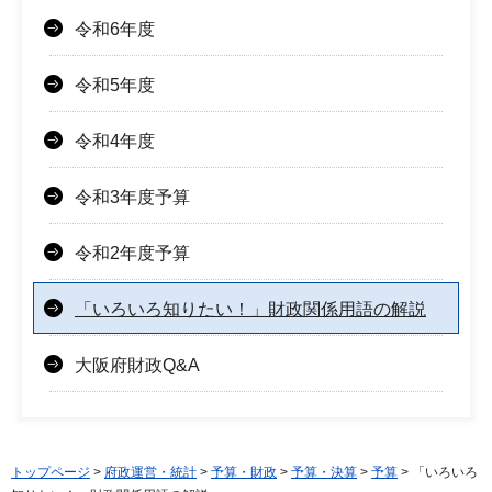
令和6年度
令和5年度
令和4年度
令和3年度予算
令和2年度予算
「いろいろ知りたい！」財政関係用語の解説
大阪府財政Q&A
トップページ
>
府政運営・統計
>
予算・財政
>
予算・決算
>
予算
> 「いろいろ