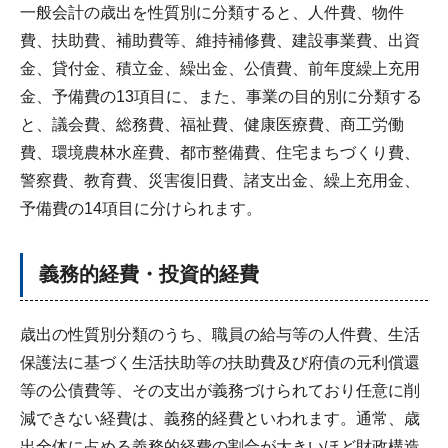
一般会計の歳出を性質別に分類すると、人件費、物件
費、扶助費、補助費等、維持補修費、建設事業費、出資
金、貸付金、積立金、繰出金、公債費、前年度繰上充用
金、予備費の13項目に、また、事業の目的別に分類する
と、議会費、総務費、福祉費、健康医療費、商工労働
費、環境農林水産費、都市整備費、住宅まちづくり費、
警察費、教育費、災害復旧費、諸支出金、繰上充用金、
予備費の14項目に分けられます。
義務的経費・投資的経費
歳出の性質別分類のうち、職員の給与等の人件費、生活
保護法に基づく生活扶助等の扶助費及び府債の元利償還
等の公債費等、その支出が義務づけられており任意に削
減できない経費は、義務的経費といわれます。通常、歳
出全体に占める義務的経費の割合が大きいほど財政構造