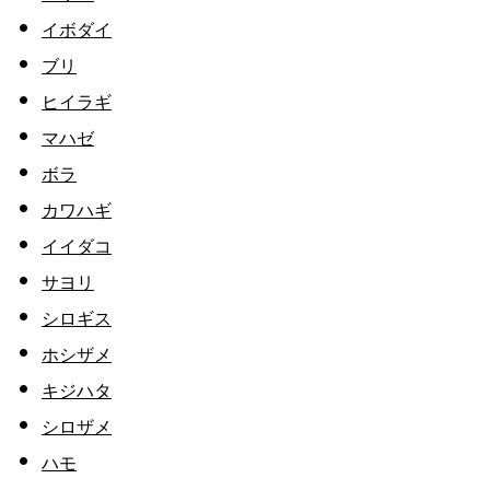
イボダイ
ブリ
ヒイラギ
マハゼ
ボラ
カワハギ
イイダコ
サヨリ
シロギス
ホシザメ
キジハタ
シロザメ
ハモ