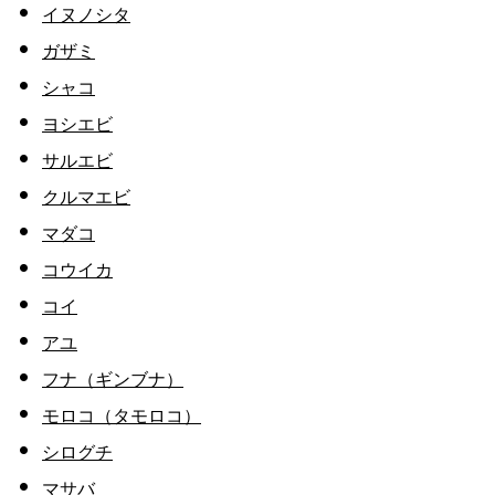
イヌノシタ
ガザミ
シャコ
ヨシエビ
サルエビ
クルマエビ
マダコ
コウイカ
コイ
アユ
フナ（ギンブナ）
モロコ（タモロコ）
シログチ
マサバ