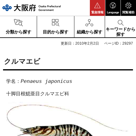
大阪府
緊急情報
Language
閲覧補助
キーワードから
分類から探す
目的から探す
組織から探す
探す
更新日：2010年2月2日
ページID：29297
クルマエビ
Penaeus japonicus
学名：
十脚目根鰓亜目クルマエビ科