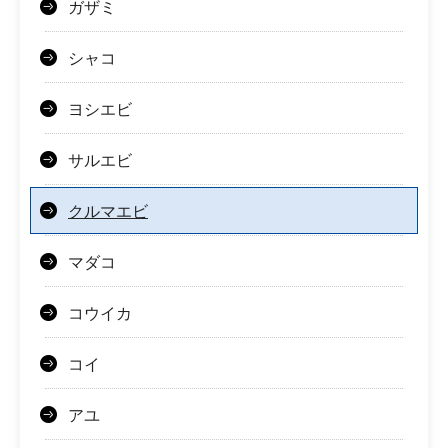
ガザミ
シャコ
ヨシエビ
サルエビ
クルマエビ
マダコ
コウイカ
コイ
アユ