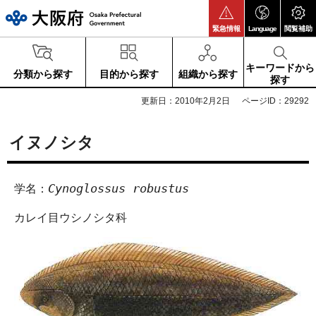
大阪府
緊急情報
Language
閲覧補助
キーワードから
分類から探す
目的から探す
組織から探す
探す
更新日：2010年2月2日
ページID：29292
イヌノシタ
Cynoglossus robustus
学名：
カレイ目ウシノシタ科