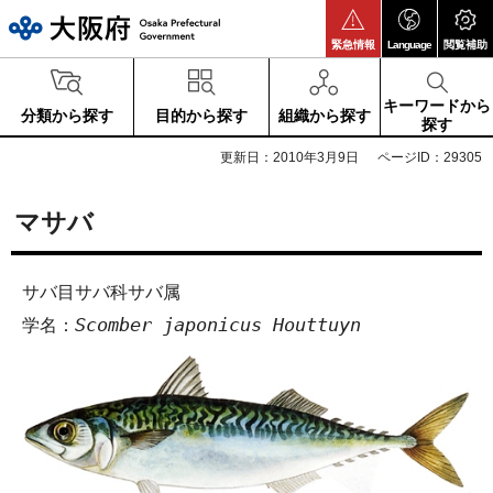
大阪府
緊急情報
Language
閲覧補助
キーワードから
分類から探す
目的から探す
組織から探す
探す
更新日：2010年3月9日
ページID：29305
マサバ
サバ目サバ科サバ属
Scomber japonicus Houttuyn
学名：