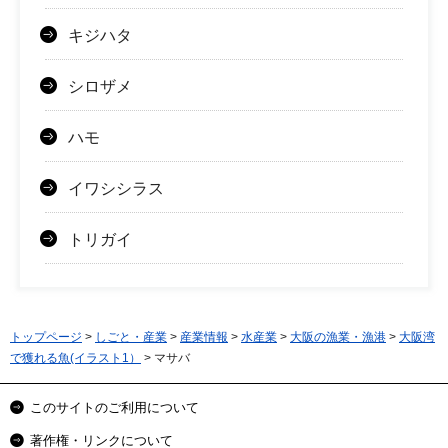
キジハタ
シロザメ
ハモ
イワシシラス
トリガイ
トップページ
>
しごと・産業
>
産業情報
>
水産業
>
大阪の漁業・漁港
>
大阪湾
で獲れる魚(イラスト1）
> マサバ
このサイトのご利用について
著作権・リンクについて