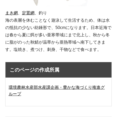
まき網
、
定置網
、釣り
海の表層を休むことなく遊泳して生活するため、体は水
の抵抗の少ない紡錘形で、50cmになります。日本近海で
は春から夏に餌が多い亜寒帯域にまで北上し、秋から冬
に脂がのった秋鯖が温帯から亜熱帯域へ南下してきま
す。塩焼き、煮つけ、刺身、干物などで食べます。
このページの作成所属
環境農林水産部水産課企画・豊かな海づくり推進グ
ループ