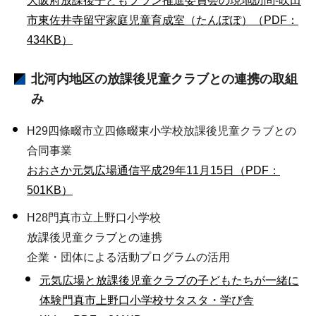
大阪府放課後子どもプラン推進委員会の現地訪問-吹田
市東佐井寺留守家庭児童育成室（たんぽぽ）（PDF：
434KB）
北河内地区の放課後児童クラブとの連携の取組
み
H29四條畷市立四條畷東小学校放課後児童クラブとの
合同事業
おおさか元気広場通信平成29年11月15日（PDF：
501KB）
H28
門真市立上野口小学校
放課後児童クラブとの連携
企業・団体による活動プログラムの活用
元気広場と放課後児童クラブの子どもたちが一緒に
体験門真市上野口小学校サタスタ・学び舎