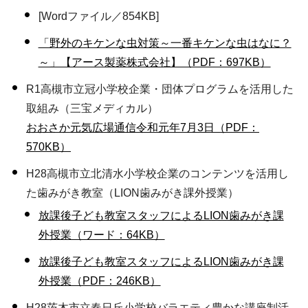
[Wordファイル／854KB]
「野外のキケンな虫対策～一番キケンな虫はなに？
～」【アース製薬株式会社】（PDF：697KB）
R1高槻市立冠小学校企業・団体プログラムを活用した
取組み（三宝メディカル）
おおさか元気広場通信令和元年7月3日（PDF：
570KB）
H28
高槻市立北清水小学校
企業のコンテンツを活用し
た歯みがき教室（LION歯みがき課外授業）
放課後子ども教室スタッフによるLION歯みがき課
外授業（ワード：64KB）
放課後子ども教室スタッフによるLION歯みがき課
外授業（PDF：246KB）
H28茨木市立春日丘小学校バラエティ豊かな講座制活