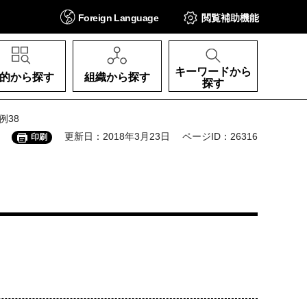
Foreign
Language
閲覧補助
機能
キーワードから
的から探す
組織から探す
探す
例38
更新日：2018年3月23日
ページID：26316
印刷