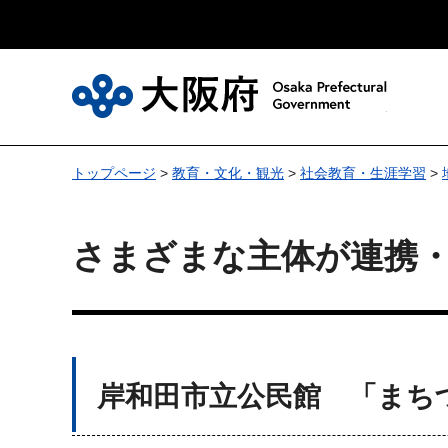
大
トップページ
>
教育・文化・観光
>
社会教育・生涯学習
>
さまざまな主体が連携・
岸和田市立公民館 「まち