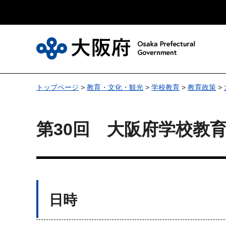
大
トップページ
>
教育・文化・観光
>
学校教育
>
教育政策
>
第30回 大阪府学校教
日時