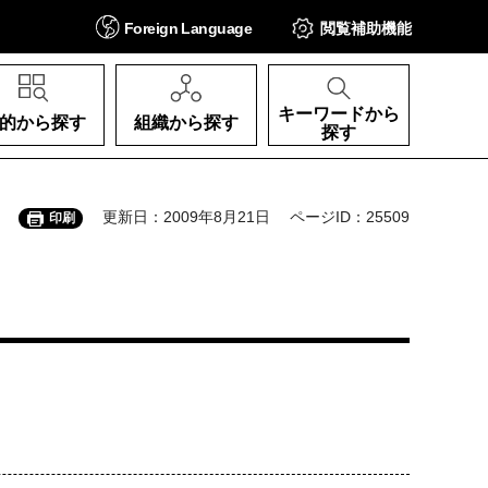
Foreign
Language
閲覧補助
機能
キーワードから
的から探す
組織から探す
探す
更新日：2009年8月21日
ページID：25509
印刷