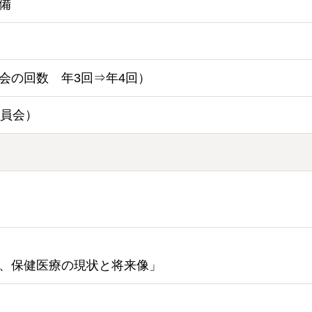
備
会の回数 年3回⇒年4回）
委員会）
、保健医療の現状と将来像」