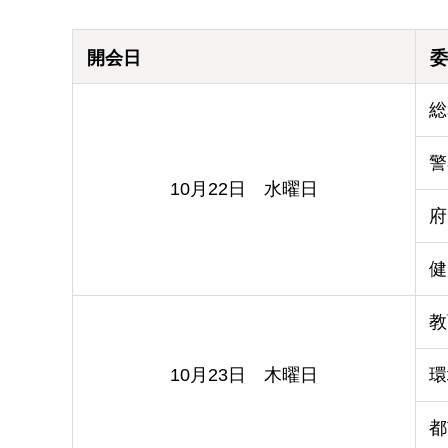
開会日
委
総
警
10月22日 水曜日
府
健
教
10月23日 木曜日
環
都