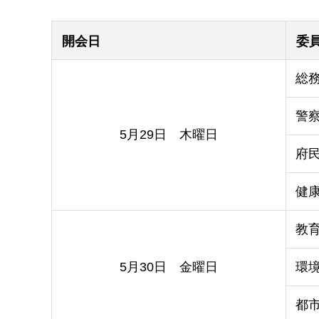
開会日
委
総
警
5月29日 木曜日
府
健
教
5月30日 金曜日
環
都