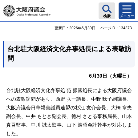
大阪府議会
検索
メニュー
更新日：2026年6月30日
ページID：134373
台北駐大阪経済文化弁事処長
による表敬訪
問
6月30日（火曜日）
台北駐大阪経済文化弁事処 范 振國処長による大阪府議会
への表敬訪問があり、西野 弘一議長、中野 稔子副議長、
大阪府議会日華親善議員連盟の杉江 友介会長、大橋 章夫
副会長、中井 もとき副会長、徳村 さとる事務局長、山本
真吾監事、中川 誠太監事、山下 浩昭会計幹事が対応しま
した。