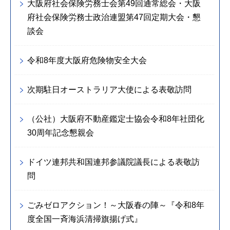
大阪府社会保険労務士会第49回通常総会・大阪
府社会保険労務士政治連盟第47回定期大会・懇
談会
令和8年度大阪府危険物安全大会
次期駐日オーストラリア大使による表敬訪問
（公社）大阪府不動産鑑定士協会令和8年社団化
30周年記念懇親会
ドイツ連邦共和国連邦参議院議長による表敬訪
問
ごみゼロアクション！～大阪春の陣～『令和8年
度全国一斉海浜清掃旗揚げ式』