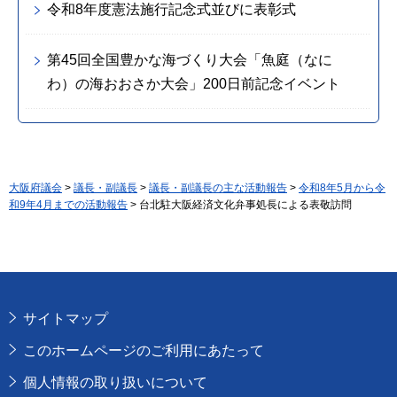
令和8年度憲法施行記念式並びに表彰式
第45回全国豊かな海づくり大会「魚庭（なに
わ）の海おおさか大会」200日前記念イベント
大阪府議会
>
議長・副議長
>
議長・副議長の主な活動報告
>
令和8年5月から令
和9年4月までの活動報告
> 台北駐大阪経済文化弁事処長による表敬訪問
サイトマップ
このホームページのご利用にあたって
個人情報の取り扱いについて