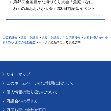
第45回全国豊かな海づくり大会「魚庭（なに
わ）の海おおさか大会」200日前記念イベント
大阪府議会
>
議長・副議長
>
議長・副議長の主な活動報告
>
令和8年5月から令
和9年4月までの活動報告
> ベトナム総領事による表敬訪問
サイトマップ
このホームページのご利用にあたって
個人情報の取り扱いについて
府議会への行き方
府庁お問い合わせ窓口