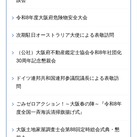
談会
令和8年度大阪府危険物安全大会
次期駐日オーストラリア大使による表敬訪問
（公社）大阪府不動産鑑定士協会令和8年社団化
30周年記念懇親会
ドイツ連邦共和国連邦参議院議長による表敬訪
問
ごみゼロアクション！～大阪春の陣～『令和8年
度全国一斉海浜清掃旗揚げ式』
大阪土地家屋調査士会第88回定時総会式典・懇