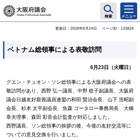
大阪府議会
検索
メニュー
更新日：2026年6月24日
ページID：133824
ベトナム総領事による表敬訪問
6月23日（火曜日）
グエン・チュオン・ソン総領事による大阪府議会への表
敬訪問があり、西野 弘一議長、中野 稔子副議長、大阪府
議会日越友好親善議員連盟の和田 賢治会長、山下 浩昭副
会長、杉本 太平副会長、魚森 ゴータロー事務局長、大橋
章夫理事、森田 彩音会計監査が対応しました。
西野議長、ソン総領事の挨拶の後、今後の友好交流等に
ついての意見交換を行いました。