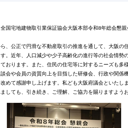
全国宅地建物取引業保証協会大阪本部令和8年総会懇親
から、公正で円滑な不動産取引の推進を通して、大阪の
ます。近年、人口減少や少子高齢化の進行等の社会情勢
っております。また、住民の住宅等に対するニーズも多
相談会や会員の資質向上を目指した研修会、行政や関係
、改めて感謝申し上げます。私ども大阪府議会といたし
れましても、引き続き、ご理解、ご協力を賜りますよう