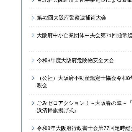
台北駐大阪経済文化弁事処長による表
第42回大阪府警察逮捕術大会
大阪府中小企業団体中央会第71回通常
令和8年度大阪府危険物安全大会
（公社）大阪府不動産鑑定士協会令和8
親会
ごみゼロアクション！～大阪春の陣～『
浜清掃旗揚げ式』
令和8年大阪府行政書士会第77回定時総