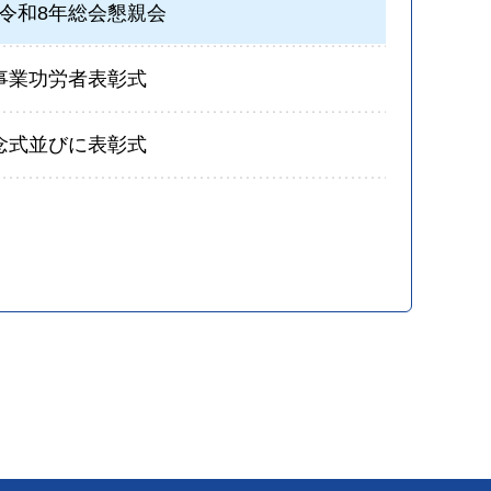
令和8年総会懇親会
事業功労者表彰式
念式並びに表彰式