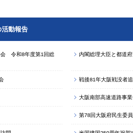
の活動報告
会 令和8年度第1回総
内閣総理大臣と都道府
会
戦後81年大阪戦没者
大阪南部高速道路事業化
第78回大阪府民生委