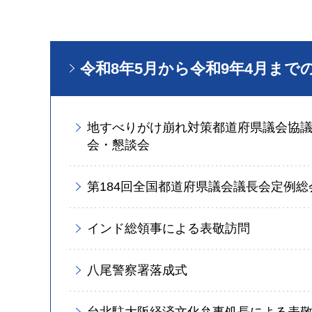
令和8年5月から令和9年4月まで
地すべりがけ崩れ対策都道府県議会協議
会・懇談会
第184回全国都道府県議会議長会定例総
インド総領事による表敬訪問
八尾警察署落成式