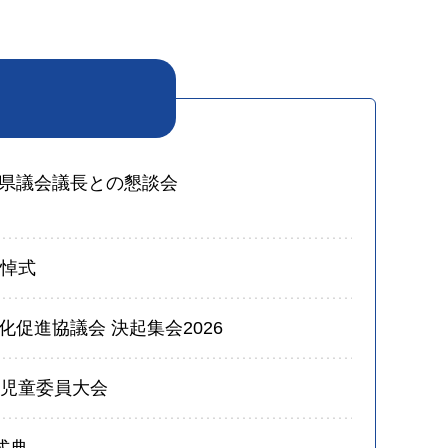
県議会議長との懇談会
追悼式
促進協議会 決起集会2026
員児童委員大会