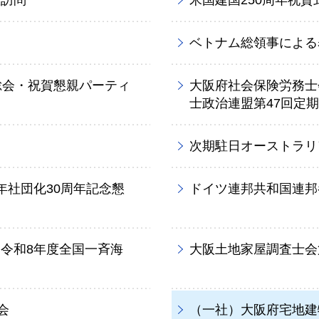
敬訪問
米国建国250周年祝賀
ベトナム総領事による
総会・祝賀懇親パーティ
大阪府社会保険労務士
士政治連盟第47回定
次期駐日オーストラリ
年社団化30周年記念懇
ドイツ連邦共和国連邦
令和8年度全国一斉海
大阪土地家屋調査士会
会
（一社）大阪府宅地建