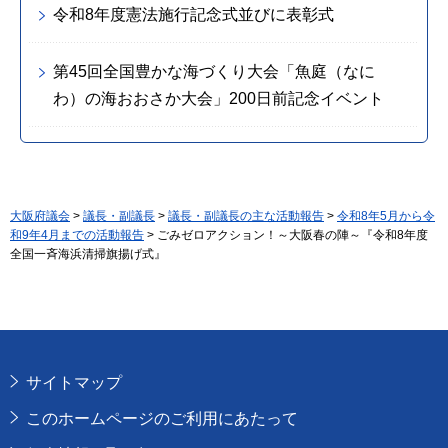
令和8年度憲法施行記念式並びに表彰式
第45回全国豊かな海づくり大会「魚庭（なに
わ）の海おおさか大会」200日前記念イベント
大阪府議会
>
議長・副議長
>
議長・副議長の主な活動報告
>
令和8年5月から令
和9年4月までの活動報告
> ごみゼロアクション！～大阪春の陣～『令和8年度
全国一斉海浜清掃旗揚げ式』
サイトマップ
このホームページのご利用にあたって