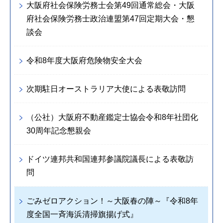
大阪府社会保険労務士会第49回通常総会・大阪
府社会保険労務士政治連盟第47回定期大会・懇
談会
令和8年度大阪府危険物安全大会
次期駐日オーストラリア大使による表敬訪問
（公社）大阪府不動産鑑定士協会令和8年社団化
30周年記念懇親会
ドイツ連邦共和国連邦参議院議長による表敬訪
問
ごみゼロアクション！～大阪春の陣～『令和8年
度全国一斉海浜清掃旗揚げ式』