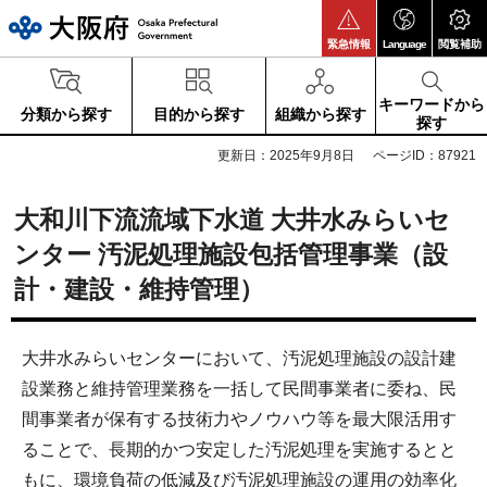
大阪府
緊急情報
Language
閲覧補助
キーワードから
分類から探す
目的から探す
組織から探す
探す
更新日：2025年9月8日
ページID：87921
大和川下流流域下水道 大井水みらいセ
ンター 汚泥処理施設包括管理事業（設
計・建設・維持管理）
大井水みらいセンターにおいて、汚泥処理施設の設計建
設業務と維持管理業務を一括して民間事業者に委ね、民
間事業者が保有する技術力やノウハウ等を最大限活用す
ることで、長期的かつ安定した汚泥処理を実施するとと
もに、環境負荷の低減及び汚泥処理施設の運用の効率化