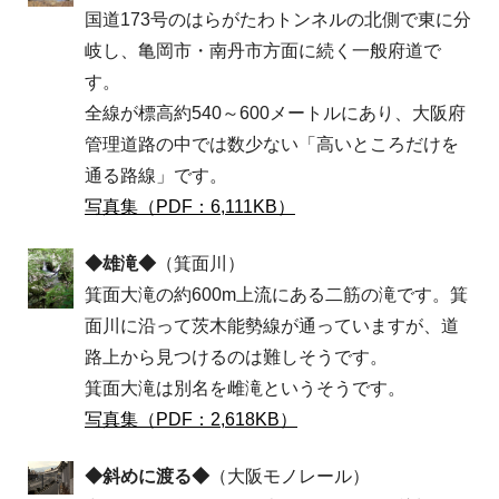
国道173号のはらがたわトンネルの北側で東に分
岐し、亀岡市・南丹市方面に続く一般府道で
す。
全線が標高約540～600メートルにあり、大阪府
管理道路の中では数少ない「高いところだけを
通る路線」です。
写真集（PDF：6,111KB）
◆雄滝◆
（箕面川）
箕面大滝の約600m上流にある二筋の滝です。箕
面川に沿って茨木能勢線が通っていますが、道
路上から見つけるのは難しそうです。
箕面大滝は別名を雌滝というそうです。
写真集（PDF：2,618KB）
◆斜めに渡る◆
（大阪モノレール）