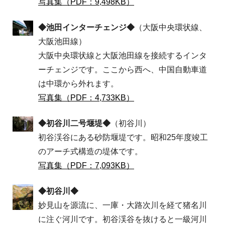
写真集（PDF：9,498KB）
◆池田インターチェンジ◆
（大阪中央環状線、
大阪池田線）
大阪中央環状線と大阪池田線を接続するインタ
ーチェンジです。ここから西へ、中国自動車道
は中環から外れます。
写真集（PDF：4,733KB）
◆初谷川二号堰堤◆
（初谷川）
初谷渓谷にある砂防堰堤です。昭和25年度竣工
のアーチ式構造の堤体です。
写真集（PDF：7,093KB）
◆初谷川◆
妙見山を源流に、一庫・大路次川を経て猪名川
に注ぐ河川です。初谷渓谷を抜けると一級河川