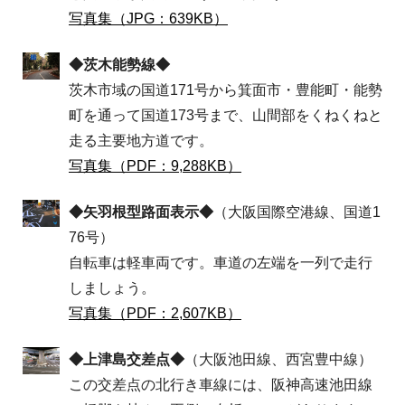
写真集（JPG：639KB）
◆茨木能勢線◆
茨木市域の国道171号から箕面市・豊能町・能勢
町を通って国道173号まで、山間部をくねくねと
走る主要地方道です。
写真集（PDF：9,288KB）
◆矢羽根型路面表示◆
（大阪国際空港線、国道1
76号）
自転車は軽車両です。車道の左端を一列で走行
しましょう。
写真集（PDF：2,607KB）
◆上津島交差点◆
（大阪池田線、西宮豊中線）
この交差点の北行き車線には、阪神高速池田線