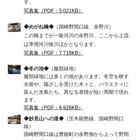
す。
写真集（PDF：5,021KB）
◆めがね橋◆
（国崎野間口線、余野川）
この橋までが一級河川の余野川、ここから上流
は準用河川牧川ほかとなります。
写真集（PDF：7,719KB）
◆冬の池◆
（服部緑地）
服部緑地には多くの池があります。冬空を映す
水面や、陽ざしを受けた木々と、バラエティに
富んだ水鳥たち。異なる表情が短い周期で現れ
ます。
写真集（PDF：6,926KB）
◆妙見山への道◆
（茨木能勢線、国崎野間口
線）
国崎野間口線は豊能町の余野側から上って野間