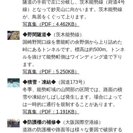
隧道の手前で左に分岐し、茨木能勢線（府道4号
線）となって妙見山に向かいます。茨木能勢線
が、鳥居をくぐって上ります。
写真集（PDF：4,462KB）
◆野間隧道◆
（茨木能勢線）
国崎野間口線を豊能町の余野側から上り詰めた
峠にあるトンネルです。標高は約500m。トンネ
ルを抜けて能勢町側はワインディング道で下り
ます。
写真集（PDF：5,250KB）
◆積雪・凍結◆
（国道173号）
冬季、能勢町域の山間部の区間では、路面の積
雪や凍結がしばしば発生します。場合によって
は一時的に通行を規制することがあります。
写真集（PDF：1,191KB）
◆防護柵の補修◆
（大阪国際空港線）
道路の防護柵や路面等は様々な要因で破損する