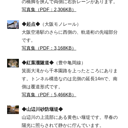
の橋脚を挟んで両側に右折レーンがあります。
写真集（PDF：2,306KB）
◆起点◆
（大阪モノレール）
大阪空港駅のさらに西側の、軌道桁の先端部分
です。
写真集（PDF：3,168KB）
◆紅葉瀧隧道◆
（豊中亀岡線）
箕面大滝から千本園路を上ったところにありま
す。トンネル構造なのは北側の延長14mで、南
側は覆道形式です。
写真集（PDF：5,466KB）
◆山辺川砂防堰堤◆
山辺川の上流部にある黄色い堰堤です。早春の
陽光に照らされて静かに佇んでいます。