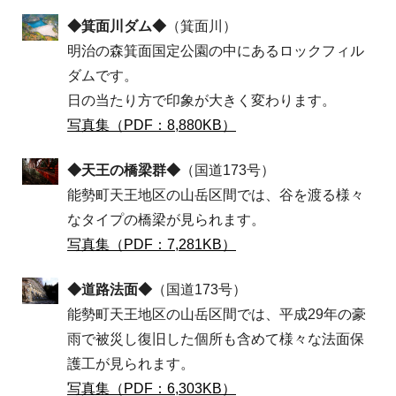
◆箕面川ダム◆
（箕面川）
明治の森箕面国定公園の中にあるロックフィル
ダムです。
日の当たり方で印象が大きく変わります。
写真集（PDF：8,880KB）
◆天王の橋梁群◆
（国道173号）
能勢町天王地区の山岳区間では、谷を渡る様々
なタイプの橋梁が見られます。
写真集（PDF：7,281KB）
◆道路法面◆
（国道173号）
能勢町天王地区の山岳区間では、平成29年の豪
雨で被災し復旧した個所も含めて様々な法面保
護工が見られます。
写真集（PDF：6,303KB）