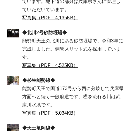
ています。地下道の部分は兵庫県さんに管理し
ていただいています。
写真集（PDF：4,135KB）
◆北川2号砂防堰堤◆
能勢町天王の北川にある砂防堰堤で、令和3年に
完成しました。鋼管スリット式を採用していま
す。
写真集（PDF：4,525KB）
◆杉生能勢線◆
能勢町天王で国道173号から西に分岐して兵庫県
方面へと続く一般府道です。横を流れる川は武
庫川水系です。
写真集（PDF：5,034KB）
◆天王亀岡線◆