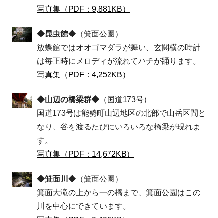
写真集（PDF：9,881KB）
◆昆虫館◆
（箕面公園）
放蝶館ではオオゴマダラが舞い、玄関横の時計
は毎正時にメロディが流れてハチが踊ります。
写真集（PDF：4,252KB）
◆山辺の橋梁群◆
（国道173号）
国道173号は能勢町山辺地区の北部で山岳区間と
なり、谷を渡るたびにいろいろな橋梁が現れま
す。
写真集（PDF：14,672KB）
◆箕面川◆
（箕面公園）
箕面大滝の上から一の橋まで、箕面公園はこの
川を中心にできています。