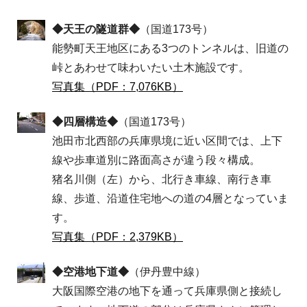
◆天王の隧道群◆
（国道173号）
能勢町天王地区にある3つのトンネルは、旧道の
峠とあわせて味わいたい土木施設です。
写真集（PDF：7,076KB）
◆四層構造◆
（国道173号）
池田市北西部の兵庫県境に近い区間では、上下
線や歩車道別に路面高さが違う段々構成。
猪名川側（左）から、北行き車線、南行き車
線、歩道、沿道住宅地への道の4層となっていま
す。
写真集（PDF：2,379KB）
◆空港地下道◆
（伊丹豊中線）
大阪国際空港の地下を通って兵庫県側と接続し