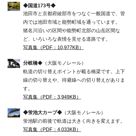
◆国道173号◆
池田市と京都府綾部市をつなぐ一般国道で、管
内では池田市域と能勢町域を通っています。
猪名川沿いの区間や能勢町北部の山岳区間な
ど、いろいろな表情を見せる道路です。
写真集（PDF：10,977KB）
分岐橋
◆（大阪モノレール）
軌道の切り替えポイントが載る橋梁です。上下
線の切り替えや、待避線への切り替えがありま
す。
写真集（PDF：3,949KB）
◆蛍池大カーブ◆
（大阪モノレール）
蛍池駅の前後で軌道は大きく向きを変えます。
写真集（PDF：4,033KB）