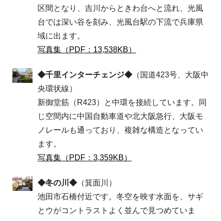
区間となり、吉川からときわ台へと流れ、光風
台では深い谷を刻み、光風台駅の下流で兵庫県
域に出ます。
写真集（PDF：13,538KB）
◆千里インターチェンジ◆
（国道423号、大阪中
央環状線）
新御堂筋（R423）と中環を接続しています。同
じ空間内に中国自動車道や北大阪急行、大阪モ
ノレールも通っており、複雑な構造となってい
ます。
写真集（PDF：3,359KB）
◆冬の川◆
（箕面川）
池田市石橋付近です。冬空を映す水面を、サギ
とウがコントラストよく並んで見つめていま