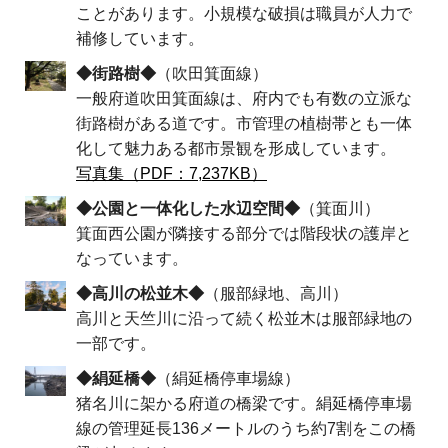
ことがあります。小規模な破損は職員が人力で
補修しています。
◆街路樹◆
（吹田箕面線）
一般府道吹田箕面線は、府内でも有数の立派な
街路樹がある道です。市管理の植樹帯とも一体
化して魅力ある都市景観を形成しています。
写真集（PDF：7,237KB）
◆公園と一体化した水辺空間◆
（箕面川）
箕面西公園が隣接する部分では階段状の護岸と
なっています。
◆高川の松並木◆
（服部緑地、高川）
高川と天竺川に沿って続く松並木は服部緑地の
一部です。
◆絹延橋◆
（絹延橋停車場線）
猪名川に架かる府道の橋梁です。絹延橋停車場
線の管理延長136メートルのうち約7割をこの橋